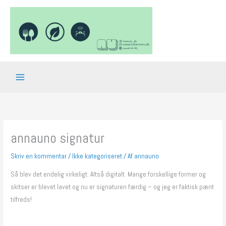
Gå
til
indholdet
annauno signatur
Skriv en kommentar
/
Ikke kategoriseret
/ Af
annauno
Så blev det endelig virkeligt. Altså digitalt. Mange forskellige former og
skitser er blevet lavet og nu er signaturen færdig – og jeg er faktisk pænt
tilfreds!