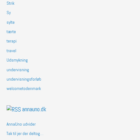
Strik
Sy
sylte
tærte
terapi
travel
Udsmykning
undervisning
undervisningsforløb
welcometodenmark
annauno.dk
AnnaUno udvider
Tak til jer der deltog…