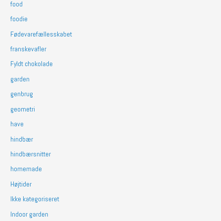
food
foodie
Fødevarefællesskabet
franskevafler
Fyldt chokolade
garden
genbrug
geometri
have
hindbær
hindbærsnitter
homemade
Højtider
Ikke kategoriseret
Indoor garden