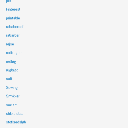
pie
Pinterest
printable
rababersaft
rabarber
rejse
rodfrugter
rødløg
rugbrød
saft
Sewing
Smykker
socialt
stikkelsbær
stofkredsløb