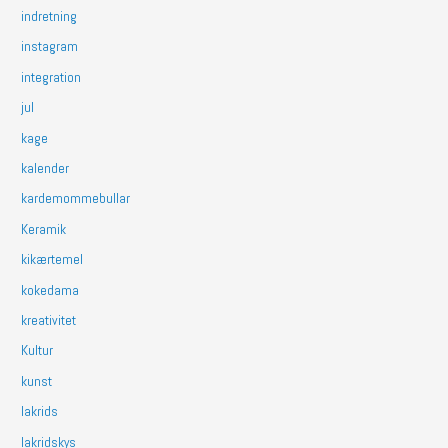
indretning
instagram
integration
jul
kage
kalender
kardemommebullar
Keramik
kikærtemel
kokedama
kreativitet
Kultur
kunst
lakrids
lakridskys