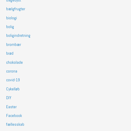
bagedyst
bælgfrugter
biologi
bolig
boligindretning
brombær
brød
chokolade
corona
covid-19
Cykelløb
DIY
Easter
Facebook
fællesskab