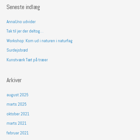
g
Seneste indlæg
e
f
AnnaUno udvider
t
Tak til jer der deltog…
e
Workshop: Kom ud i naturen i naturfag
r
Surdejsbrød
:
Kunstværk Tæt på træer
Arkiver
august 2025
marts 2025
oktober 2021
marts 2021
februar 2021