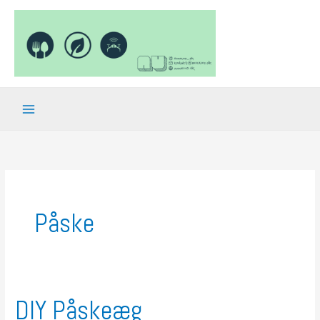
Gå
til
indholdet
Påske
DIY Påskeæg
DIY
Påskeæg