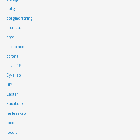
bolig
boligindretning
brombær
brød
chokolade
corona
covid-19
Cykelløb
DIY
Easter
Facebook
fællesskab
food
foodie