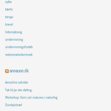
sylte
tærte
terapi
travel
Udsmykning
undervisning
undervisningsforløb
welcometodenmark
annauno.dk
AnnaUno udvider
Tak til jer der deltog…
Workshop: Kom ud i naturen i naturfag
Surdejsbrød