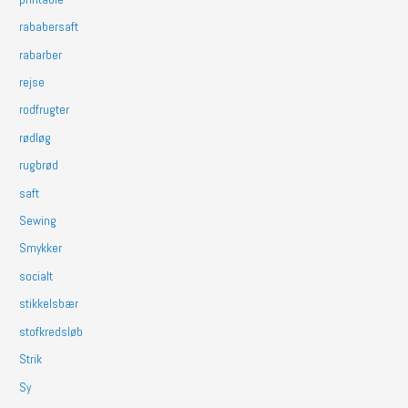
rababersaft
rabarber
rejse
rodfrugter
rødløg
rugbrød
saft
Sewing
Smykker
socialt
stikkelsbær
stofkredsløb
Strik
Sy