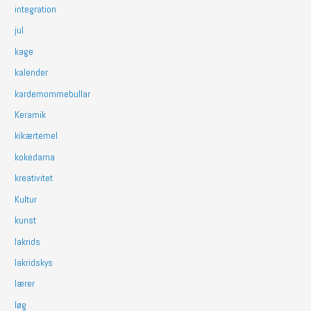
integration
jul
kage
kalender
kardemommebullar
Keramik
kikærtemel
kokedama
kreativitet
Kultur
kunst
lakrids
lakridskys
lærer
løg