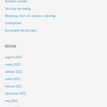
AnnaUno udvider
t
Tak til jer der deltog…
e
Workshop: Kom ud i naturen i naturfag
r
Surdejsbrød
:
Kunstværk Tæt på træer
Arkiver
august 2025
marts 2025
oktober 2021
marts 2021
februar 2021
december 2020
maj 2020