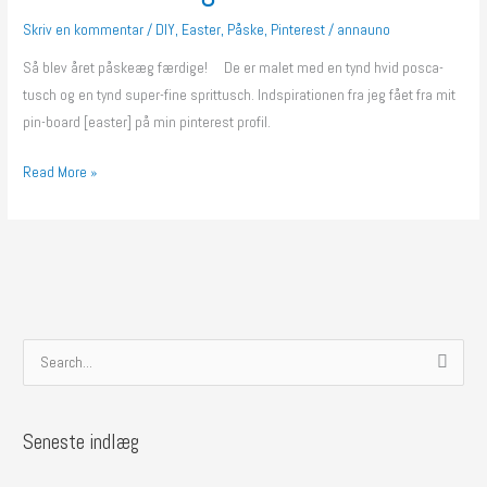
Skriv en kommentar
/
DIY
,
Easter
,
Påske
,
Pinterest
/
annauno
Så blev året påskeæg færdige! De er malet med en tynd hvid posca-
tusch og en tynd super-fine sprittusch. Indspirationen fra jeg fået fra mit
pin-board [easter] på min pinterest profil.
Read More »
S
ø
g
Seneste indlæg
e
f