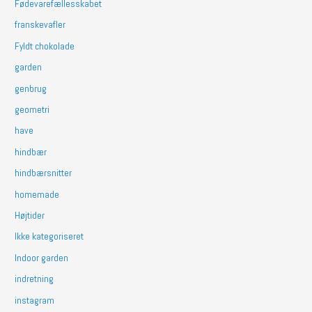
Fødevarefællesskabet
franskevafler
Fyldt chokolade
garden
genbrug
geometri
have
hindbær
hindbærsnitter
homemade
Højtider
Ikke kategoriseret
Indoor garden
indretning
instagram