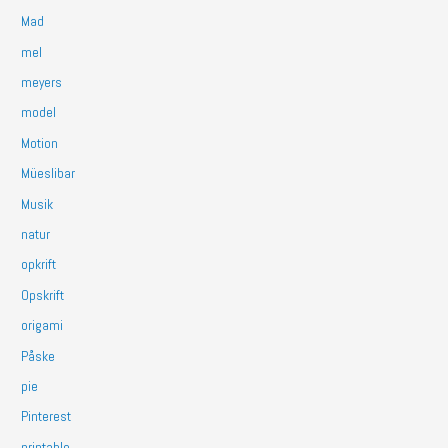
Mad
mel
meyers
model
Motion
Müeslibar
Musik
natur
opkrift
Opskrift
origami
Påske
pie
Pinterest
printable