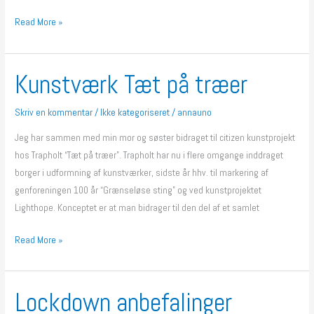
Read More »
Kunstværk Tæt på træer
Kunstværk
Tæt
på
Skriv en kommentar
/
Ikke kategoriseret
/
annauno
træer
Jeg har sammen med min mor og søster bidraget til citizen kunstprojekt
hos Trapholt “Tæt på træer”. Trapholt har nu i flere omgange inddraget
borger i udformning af kunstværker, sidste år hhv. til markering af
genforeningen 100 år “Grænseløse sting” og ved kunstprojektet
Lighthope. Konceptet er at man bidrager til den del af et samlet
Read More »
Lockdown anbefalinger
Lockdown
anbefalinger