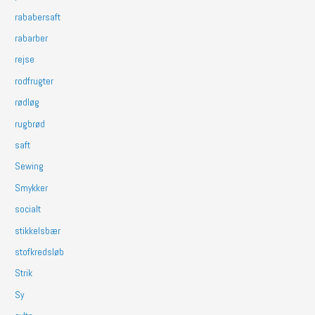
rababersaft
rabarber
rejse
rodfrugter
rødløg
rugbrød
saft
Sewing
Smykker
socialt
stikkelsbær
stofkredsløb
Strik
Sy