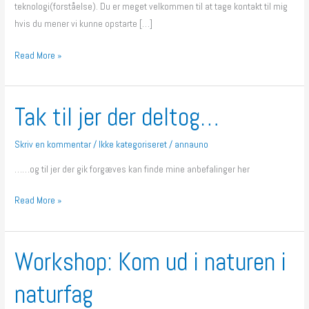
teknologi(forståelse). Du er meget velkommen til at tage kontakt til mig
hvis du mener vi kunne opstarte […]
Read More »
Tak til jer der deltog…
Tak
til
jer
Skriv en kommentar
/
Ikke kategoriseret
/
annauno
der
……og til jer der gik forgæves kan finde mine anbefalinger her
deltog…
Read More »
Workshop: Kom ud i naturen i
Workshop:
Kom
naturfag
ud
i