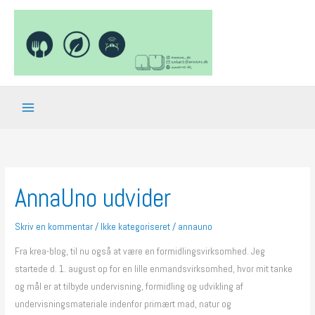
Gå
til
indholdet
AnnaUno udvider
AnnaUno
udvider
Skriv en kommentar
/
Ikke kategoriseret
/
annauno
Fra krea-blog, til nu også at være en formidlingsvirksomhed. Jeg
startede d. 1. august op for en lille enmandsvirksomhed, hvor mit tanke
og mål er at tilbyde undervisning, formidling og udvikling af
undervisningsmateriale indenfor primært mad, natur og