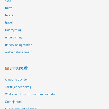
sylte
tærte
terapi
travel
Udsmykning
undervisning
undervisningsforløb
welcometodenmark
annauno.dk
AnnaUno udvider
Tak til jer der deltog…
Workshop: Kom ud i naturen i naturfag
Surdejsbrød