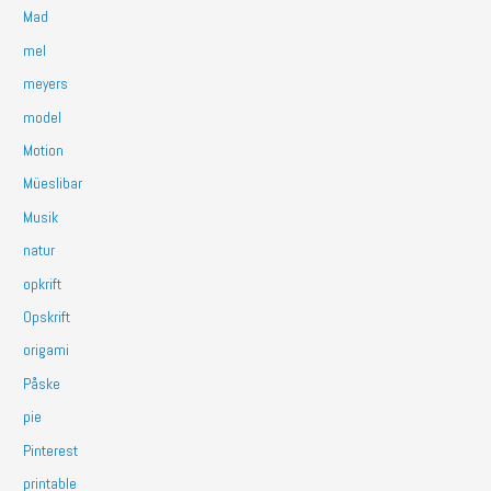
Mad
mel
meyers
model
Motion
Müeslibar
Musik
natur
opkrift
Opskrift
origami
Påske
pie
Pinterest
printable