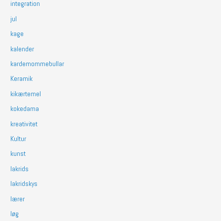
integration
jul
kage
kalender
kardemommebullar
Keramik
kikærtemel
kokedama
kreativitet
Kultur
kunst
lakrids
lakridskys
lærer
løg