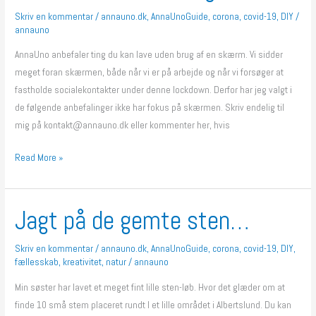
Skriv en kommentar
/
annauno.dk
,
AnnaUnoGuide
,
corona
,
covid-19
,
DIY
/
annauno
AnnaUno anbefaler ting du kan lave uden brug af en skærm. Vi sidder
meget foran skærmen, både når vi er på arbejde og når vi forsøger at
fastholde socialekontakter under denne lockdown. Derfor har jeg valgt i
de følgende anbefalinger ikke har fokus på skærmen. Skriv endelig til
mig på kontakt@annauno.dk eller kommenter her, hvis
Read More »
Jagt på de gemte sten…
Jagt
på
de
Skriv en kommentar
/
annauno.dk
,
AnnaUnoGuide
,
corona
,
covid-19
,
DIY
,
fællesskab
,
kreativitet
,
natur
/
annauno
gemte
sten…
Min søster har lavet et meget fint lille sten-løb. Hvor det glæder om at
finde 10 små stem placeret rundt I et lille området i Albertslund. Du kan