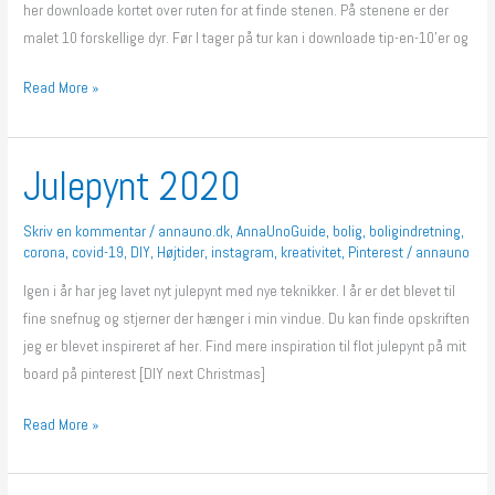
her downloade kortet over ruten for at finde stenen. På stenene er der
malet 10 forskellige dyr. Før I tager på tur kan i downloade tip-en-10’er og
Read More »
Julepynt 2020
Julepynt
2020
Skriv en kommentar
/
annauno.dk
,
AnnaUnoGuide
,
bolig
,
boligindretning
,
corona
,
covid-19
,
DIY
,
Højtider
,
instagram
,
kreativitet
,
Pinterest
/
annauno
Igen i år har jeg lavet nyt julepynt med nye teknikker. I år er det blevet til
fine snefnug og stjerner der hænger i min vindue. Du kan finde opskriften
jeg er blevet inspireret af her. Find mere inspiration til flot julepynt på mit
board på pinterest [DIY next Christmas]
Read More »