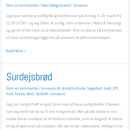
Skriv en kommentar
/
Ikke kategoriseret
/
annauno
naturen
i
Jeg laver workshop på Big Bang Konferencen på onsdag d. 19. marts fra
naturfag
11.20-12.00 – og jeg håber at se dig, som underviser i Natur & Teknologi
og gerne vil lidt mere ud af klasselokalet. Hvis du ikke er på konferencen
vil mine anbefalinger ligge her på annauno.dk efter workshoppen.
Read More »
Surdejsbrød
Surdejsbrød
Skriv en kommentar
/
annauno.dk
,
AnnaUnoGuide
,
bagedyst
,
brød
,
DIY
,
food
,
foodie
,
Mad
,
Opskrift
/
annauno
Jeg har i langtid haft en god rutine med at have surdejsboller i fryseren,
som jeg nemt kan tø op til min morgenmad. Men på det sidste er min
surdej blevet invaderet af de forkerte mikrober, som er begyndt at danne
et lag af gele oven på surdejen, når den sover i køleskabet. Heldigvis har