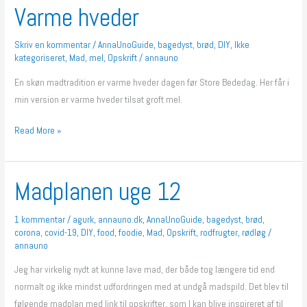
Varme hveder
Varme
hveder
Skriv en kommentar
/
AnnaUnoGuide
,
bagedyst
,
brød
,
DIY
,
Ikke
kategoriseret
,
Mad
,
mel
,
Opskrift
/
annauno
En skøn madtradition er varme hveder dagen før Store Bededag. Her får i
min version er varme hveder tilsat groft mel.
Read More »
Madplanen uge 12
Madplanen
uge
12
1 kommentar
/
agurk
,
annauno.dk
,
AnnaUnoGuide
,
bagedyst
,
brød
,
corona
,
covid-19
,
DIY
,
food
,
foodie
,
Mad
,
Opskrift
,
rodfrugter
,
rødløg
/
annauno
Jeg har virkelig nydt at kunne lave mad, der både tog længere tid end
normalt og ikke mindst udfordringen med at undgå madspild. Det blev til
følgende madplan med link til opskrifter, som I kan blive inspireret af til