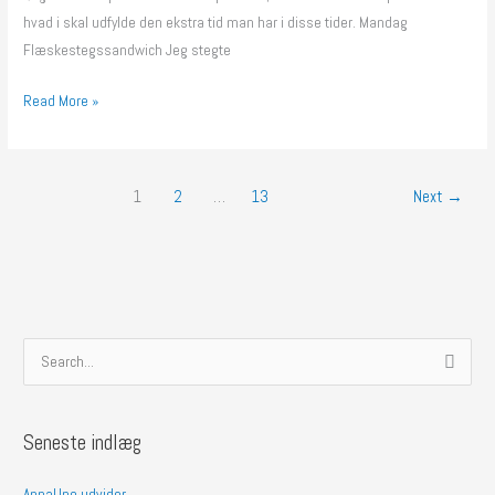
hvad i skal udfylde den ekstra tid man har i disse tider. Mandag
Flæskestegssandwich Jeg stegte
Read More »
1
2
…
13
Next
→
S
ø
g
Seneste indlæg
e
f
AnnaUno udvider