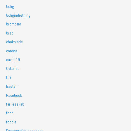
bolig
boligindretning
brombær
brød
chokolade
corona
covid-19
Cykelløb
DIY
Easter
Facebook
fællesskab
food
foodie
Fødevarefællesskabet