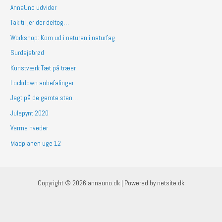
AnnaUno udvider
Tak til jer der deltog…
Workshop: Kom ud i naturen i naturfag
Surdejsbrød
Kunstværk Tæt på træer
Lockdown anbefalinger
Jagt på de gemte sten…
Julepynt 2020
Varme hveder
Madplanen uge 12
Copyright © 2026 annauno.dk | Powered by netsite.dk