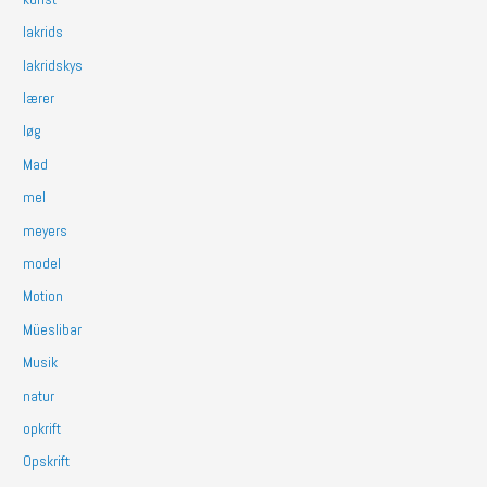
lakrids
lakridskys
lærer
løg
Mad
mel
meyers
model
Motion
Müeslibar
Musik
natur
opkrift
Opskrift