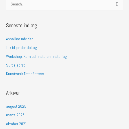
S
ø
g
Seneste indlæg
e
f
AnnaUno udvider
t
Tak til jer der deltog…
e
Workshop: Kom ud i naturen i naturfag
r
Surdejsbrød
:
Kunstværk Tæt på træer
Arkiver
august 2025
marts 2025
oktober 2021