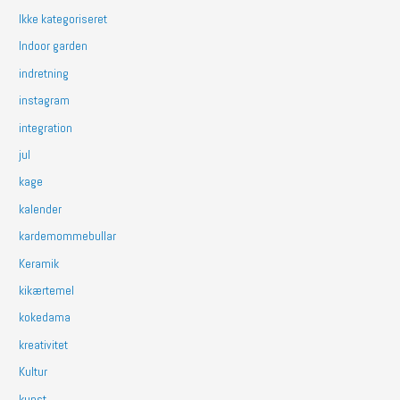
Ikke kategoriseret
Indoor garden
indretning
instagram
integration
jul
kage
kalender
kardemommebullar
Keramik
kikærtemel
kokedama
kreativitet
Kultur
kunst