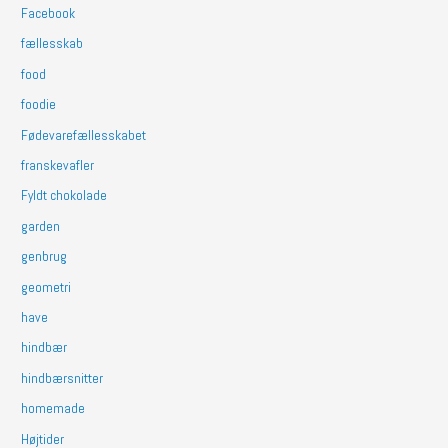
Facebook
fællesskab
food
foodie
Fødevarefællesskabet
franskevafler
Fyldt chokolade
garden
genbrug
geometri
have
hindbær
hindbærsnitter
homemade
Højtider