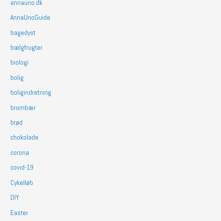
annauno.dk
AnnaUnoGuide
bagedyst
bælgfrugter
biologi
bolig
boligindretning
brombær
brød
chokolade
corona
covid-19
Cykelløb
DIY
Easter