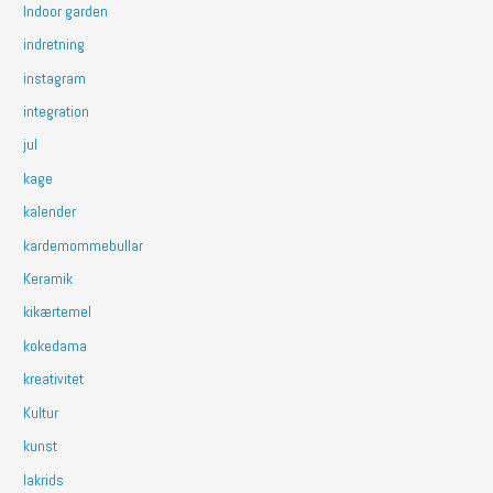
Indoor garden
indretning
instagram
integration
jul
kage
kalender
kardemommebullar
Keramik
kikærtemel
kokedama
kreativitet
Kultur
kunst
lakrids