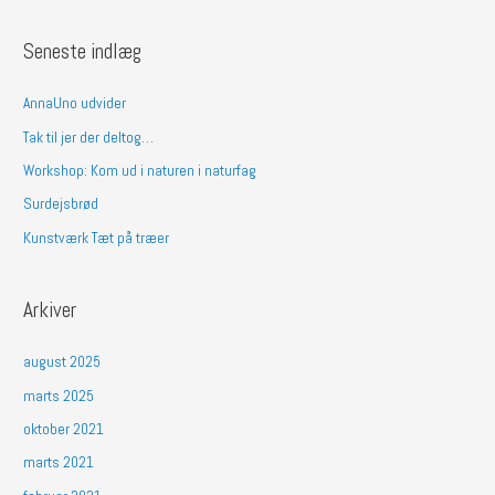
ø
g
Seneste indlæg
e
f
AnnaUno udvider
t
Tak til jer der deltog…
e
Workshop: Kom ud i naturen i naturfag
r
Surdejsbrød
:
Kunstværk Tæt på træer
Arkiver
august 2025
marts 2025
oktober 2021
marts 2021