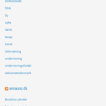
stofkredsløb
Strik
Sy
sylte
tærte
terapi
travel
Udsmykning
undervisning
undervisningsforløb
welcometodenmark
annauno.dk
AnnaUno udvider