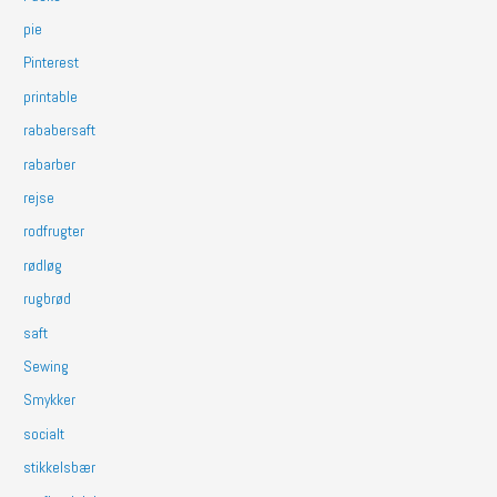
pie
Pinterest
printable
rababersaft
rabarber
rejse
rodfrugter
rødløg
rugbrød
saft
Sewing
Smykker
socialt
stikkelsbær