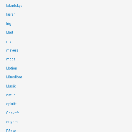
lakridskys
lærer
løg
Mad
mel
meyers
model
Motion
Müeslibar
Musik
natur
opkrift
Opskrift
origami
Påske