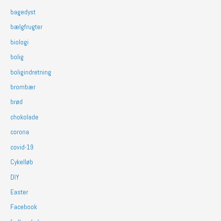
bagedyst
bælgfrugter
biologi
bolig
boligindretning
brombær
brød
chokolade
corona
covid-19
Cykelløb
DIY
Easter
Facebook