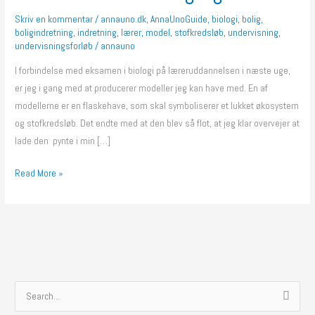
og
Skriv en kommentar
/
annauno.dk
,
AnnaUnoGuide
,
biologi
,
bolig
,
boligindretning
,
indretning
,
lærer
,
model
,
stofkredsløb
,
undervisning
,
flot
undervisningsforløb
/
annauno
I forbindelse med eksamen i biologi på læreruddannelsen i næste uge,
er jeg i gang med at producerer modeller jeg kan have med. En af
modellerne er en flaskehave, som skal symboliserer et lukket økosystem
og stofkredsløb. Det endte med at den blev så flot, at jeg klar overvejer at
lade den pynte i min […]
Read More »
S