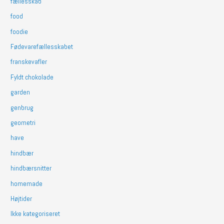
fællesskab
food
foodie
Fødevarefællesskabet
franskevafler
Fyldt chokolade
garden
genbrug
geometri
have
hindbær
hindbærsnitter
homemade
Højtider
Ikke kategoriseret