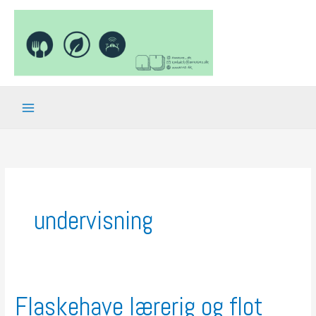
Gå
til
indholdet
undervisning
Flaskehave lærerig og flot
Flaskehave
lærerig