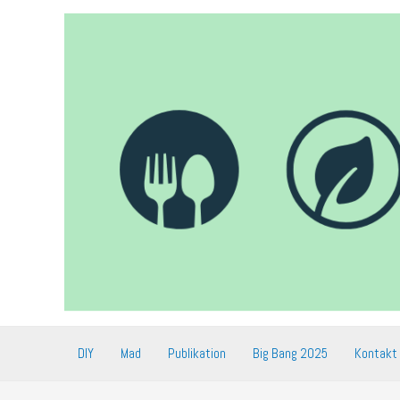
Gå
til
indholdet
DIY
Mad
Publikation
Big Bang 2025
Kontakt