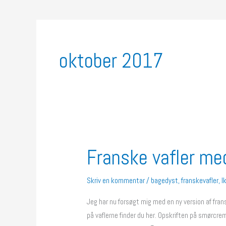
oktober 2017
Franske vafler m
Franske
vafler
med
Skriv en kommentar
/
bagedyst
,
franskevafler
,
I
smørcreme
Jeg har nu forsøgt mig med en ny version af fra
på vaflerne finder du her. Opskriften på smørcr