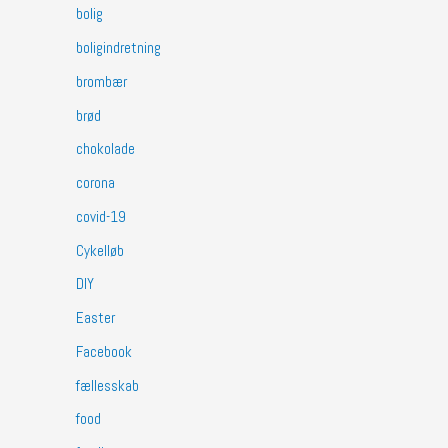
bolig
boligindretning
brombær
brød
chokolade
corona
covid-19
Cykelløb
DIY
Easter
Facebook
fællesskab
food