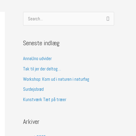
S
ø
g
Seneste indlæg
e
f
AnnaUno udvider
t
Tak til jer der deltog…
e
Workshop: Kom ud i naturen i naturfag
r
Surdejsbrød
:
Kunstværk Tæt på træer
Arkiver