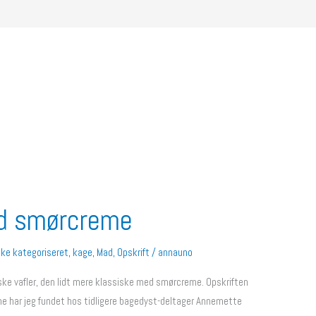
ed smørcreme
kke kategoriseret
,
kage
,
Mad
,
Opskrift
/
annauno
nske vafler, den lidt mere klassiske med smørcreme. Opskriften
eme har jeg fundet hos tidligere bagedyst-deltager Annemette