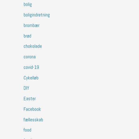
bolig
boligindretning
brombær
brød
chokolade
corona
covid-19
Cykelløb
DIY
Easter
Facebook
fællesskab
food