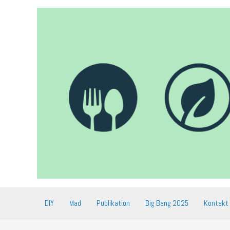
Gå
til
indholdet
DIY
Mad
Publikation
Big Bang 2025
Kontakt