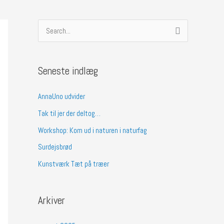
S
ø
g
Seneste indlæg
e
f
AnnaUno udvider
t
Tak til jer der deltog…
e
Workshop: Kom ud i naturen i naturfag
r
Surdejsbrød
:
Kunstværk Tæt på træer
Arkiver