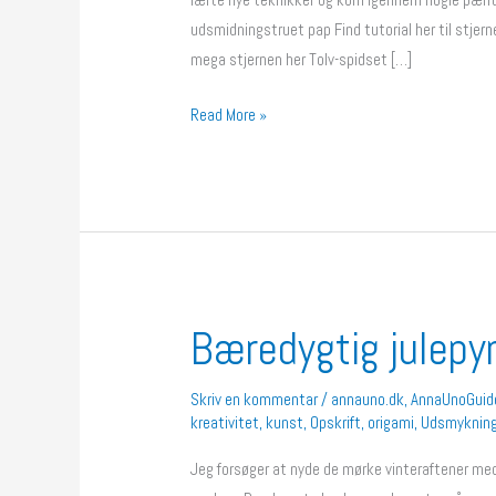
udsmidningstruet pap Find tutorial her til stjerne
mega stjernen her Tolv-spidset […]
Read More »
Bæredygtig julepy
Bæredygtig
julepynt
Skriv en kommentar
/
annauno.dk
,
AnnaUnoGuid
kreativitet
,
kunst
,
Opskrift
,
origami
,
Udsmyknin
Jeg forsøger at nyde de mørke vinteraftener med a