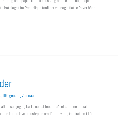
er og bagepapir til et lille hus. Jeg brugte: Pap bagepapir
e kataloget fra Republique fordi der var nogle flotte farver både
der
e
,
DIY
,
genbrug
/
annauno
g aften sad jeg og kørte ned af feedet på et at mine sociale
 man kunne lave en usb-pind om. Det gav mig inspiration til 5