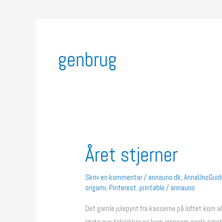
genbrug
Året stjerner
Året
stjerner
Skriv en kommentar
/
annauno.dk
,
AnnaUnoGuid
origami
,
Pinterest
,
printable
/
annauno
Det gamle julepynt fra kasserne på loftet kom a
lærte nye teknikker og kom igennem nogle pænt