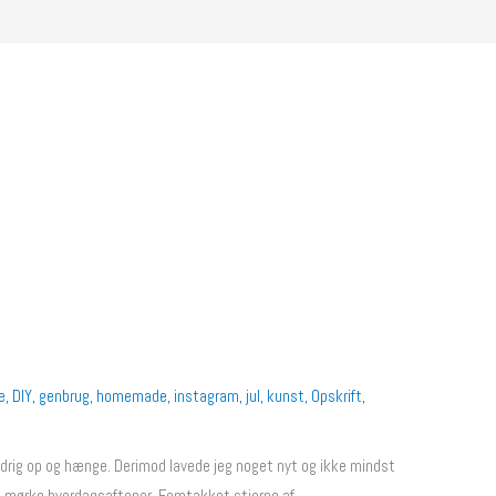
e
,
DIY
,
genbrug
,
homemade
,
instagram
,
jul
,
kunst
,
Opskrift
,
ldrig op og hænge. Derimod lavede jeg noget nyt og ikke mindst
 mørke hverdagsaftener. Femtakket stjerne af