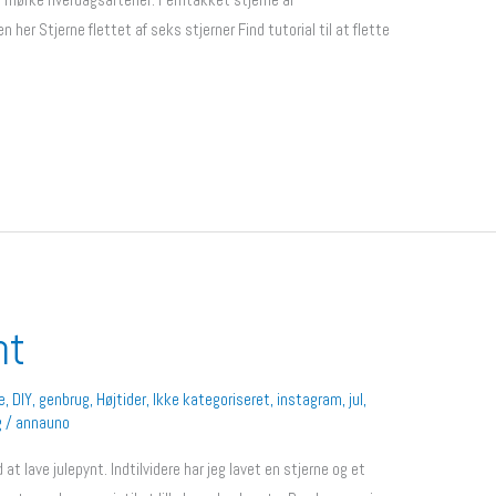
n her Stjerne flettet af seks stjerner Find tutorial til at flette
nt
e
,
DIY
,
genbrug
,
Højtider
,
Ikke kategoriseret
,
instagram
,
jul
,
g
/
annauno
t lave julepynt. Indtilvidere har jeg lavet en stjerne og et