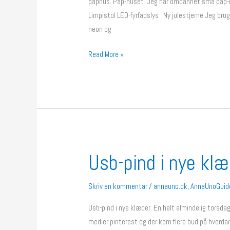
paphus. Pap-huset Jeg har omdannet små pap-rest
Limpistol LED-fyrfadslys Ny julestjerne Jeg brugt
neon og
Read More »
Usb-pind i nye klæ
Usb-
pind
i
Skriv en kommentar
/
annauno.dk
,
AnnaUnoGuid
nye
Usb-pind i nye klæder. En helt almindelig torsda
klæder
medier pinterest og der kom flere bud på hvordan