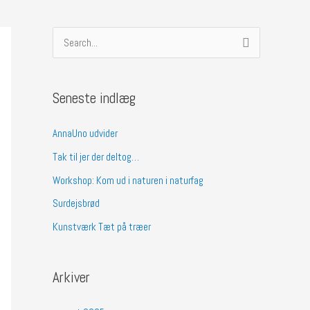
S
ø
g
Seneste indlæg
e
f
AnnaUno udvider
t
Tak til jer der deltog…
e
Workshop: Kom ud i naturen i naturfag
r
Surdejsbrød
:
Kunstværk Tæt på træer
Arkiver