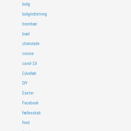
bolig
boligindretning
brombær
brød
chokolade
corona
covid-19
Cykelløb
DIY
Easter
Facebook
fællesskab
food