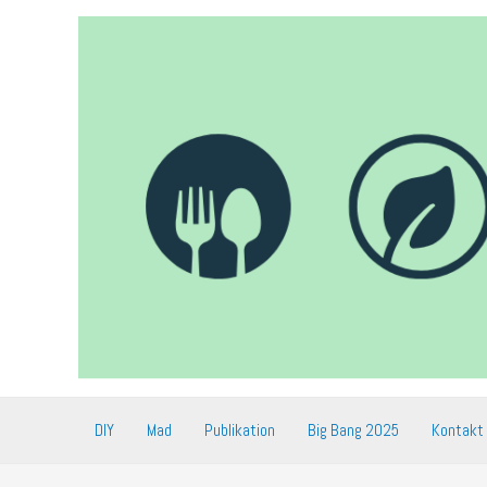
Gå
til
indholdet
DIY
Mad
Publikation
Big Bang 2025
Kontakt