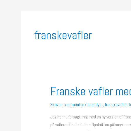
franskevafler
Franske vafler m
Franske
vafler
med
Skriv en kommentar
/
bagedyst
,
franskevafler
,
I
smørcreme
Jeg har nu forsøgt mig med en ny version af fra
på vaflerne finder du her. Opskriften på smørcr