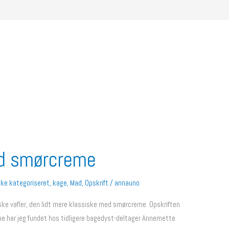
ed smørcreme
kke kategoriseret
,
kage
,
Mad
,
Opskrift
/
annauno
nske vafler, den lidt mere klassiske med smørcreme. Opskriften
eme har jeg fundet hos tidligere bagedyst-deltager Annemette