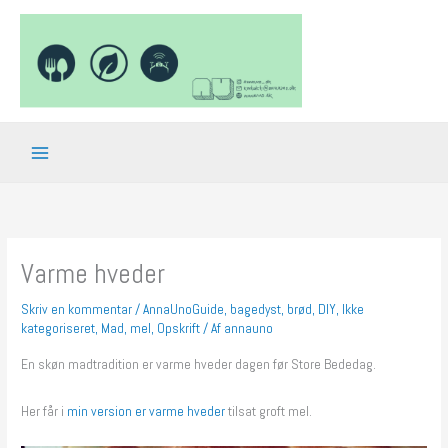
Gå
til
indholdet
Varme hveder
Skriv en kommentar
/
AnnaUnoGuide
,
bagedyst
,
brød
,
DIY
,
Ikke
kategoriseret
,
Mad
,
mel
,
Opskrift
/ Af
annauno
En skøn madtradition er varme hveder dagen før Store Bededag.
Her får i
min version er varme hveder
tilsat groft mel.