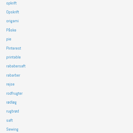
opkrift
Opskrift
origami
Påske
pie
Pinterest
printable
rababersaft
rabarber
rejse
rodfrugter
rødløg
rugbrød
saft
Sewing