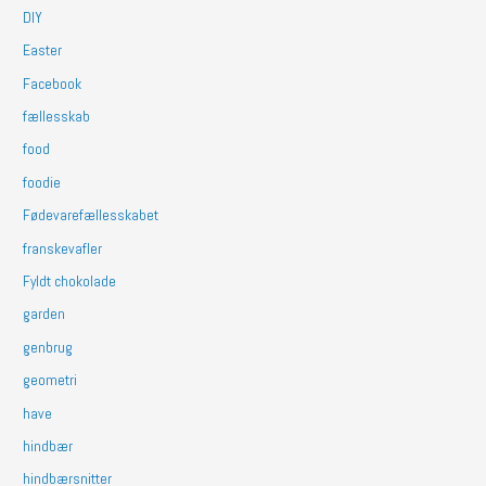
DIY
Easter
Facebook
fællesskab
food
foodie
Fødevarefællesskabet
franskevafler
Fyldt chokolade
garden
genbrug
geometri
have
hindbær
hindbærsnitter