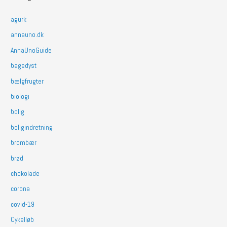
agurk
annauno.dk
AnnaUnoGuide
bagedyst
bælgfrugter
biologi
bolig
boligindretning
brombær
brød
chokolade
corona
covid-19
Cykelløb