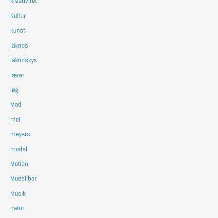
kreativitet
Kultur
kunst
lakrids
lakridskys
lærer
løg
Mad
mel
meyers
model
Motion
Müeslibar
Musik
natur