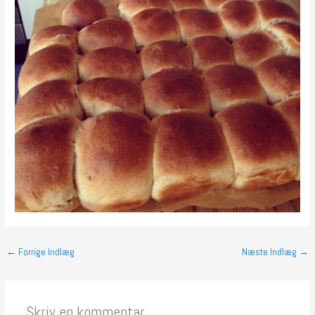
←
Forrige Indlæg
Næste Indlæg
→
Skriv en kommentar