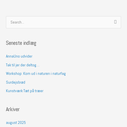
S
ø
g
Seneste indlæg
e
f
AnnaUno udvider
t
Tak til jer der deltog…
e
Workshop: Kom ud i naturen i naturfag
r
Surdejsbrød
:
Kunstværk Tæt på træer
Arkiver
august 2025