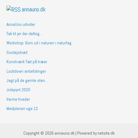
annauno.dk
AnnaUno udvider
Tak til jer der deltog…
Workshop: Kom ud i naturen i naturfag
Surdejsbrød
Kunstværk Tæt på træer
Lockdown anbefalinger
Jagt på de gemte sten…
Julepynt 2020
Varme hveder
Madplanen uge 12
Copyright © 2026 annauno.dk | Powered by netsite.dk