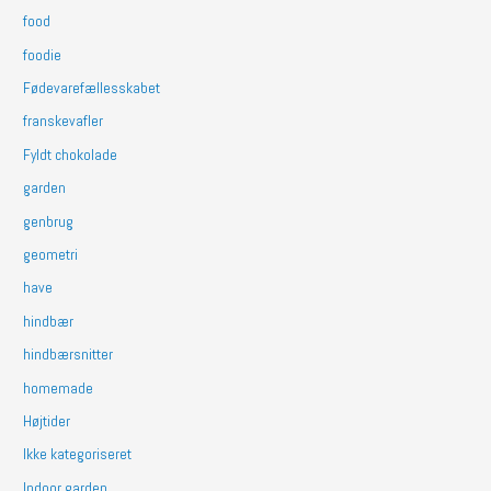
food
foodie
Fødevarefællesskabet
franskevafler
Fyldt chokolade
garden
genbrug
geometri
have
hindbær
hindbærsnitter
homemade
Højtider
Ikke kategoriseret
Indoor garden