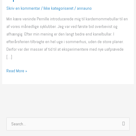
Kardemommebullar
Skriv en kommentar
/
Ikke kategoriseret
/
annauno
Min kære veninde Pernille introducerede mig til kardemommebullar til en
af vores månedlige syklubber. Jeg var ved første bid overbevist og
afhængig. Efter min mening er den langt bedre end kanelbullar. I
efterårsferien tilbragte en hel uge i sommerhus, uden de store planer.
Derfor var der masser af tid til at eksperimentere med nye uafprøvede
[…]
Read More »
S
ø