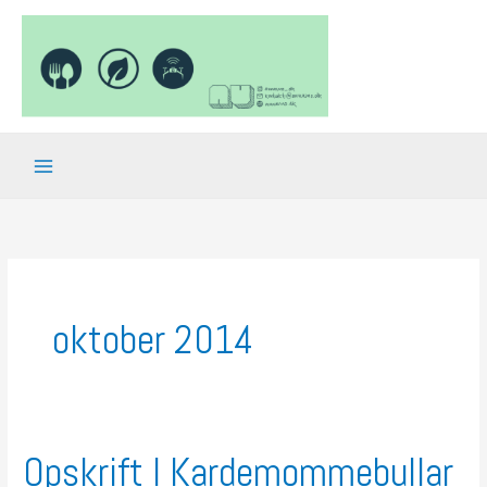
Gå
til
indholdet
oktober 2014
Opskrift l Kardemommebullar
Opskrift
l