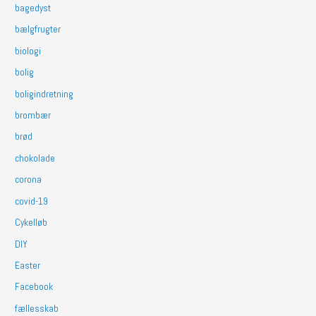
bagedyst
bælgfrugter
biologi
bolig
boligindretning
brombær
brød
chokolade
corona
covid-19
Cykelløb
DIY
Easter
Facebook
fællesskab