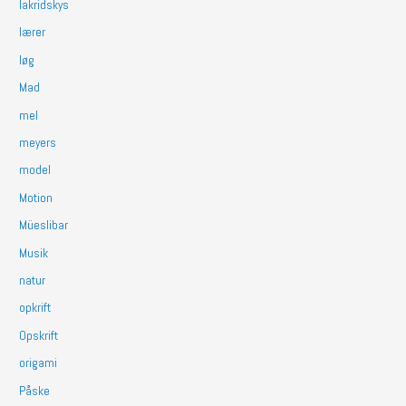
lakridskys
lærer
løg
Mad
mel
meyers
model
Motion
Müeslibar
Musik
natur
opkrift
Opskrift
origami
Påske