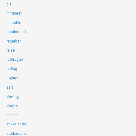
pie
Pinterest
printable
rababersaft
rabarber
rejse
rodfrugter
rødløg
rugbrød
saft
Sewing
Smykker
socialt
stikkelsbær
stofkredsløb