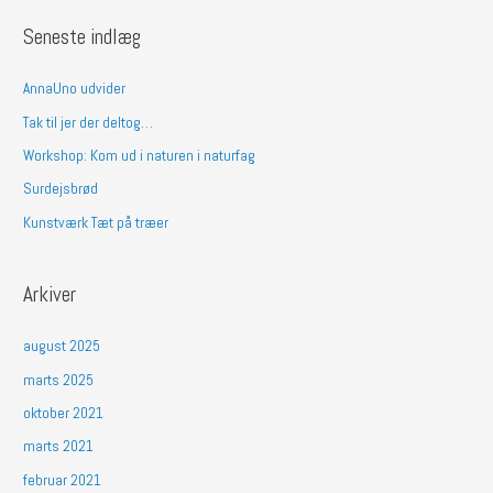
g
Seneste indlæg
e
f
AnnaUno udvider
t
Tak til jer der deltog…
e
Workshop: Kom ud i naturen i naturfag
r
Surdejsbrød
:
Kunstværk Tæt på træer
Arkiver
august 2025
marts 2025
oktober 2021
marts 2021
februar 2021