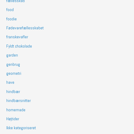
fællesskab
food
foodie
Fødevarefællesskabet
franskevafler
Fyldt chokolade
garden
genbrug
geometri
have
hindbær
hindbærsnitter
homemade
Højtider
Ikke kategoriseret