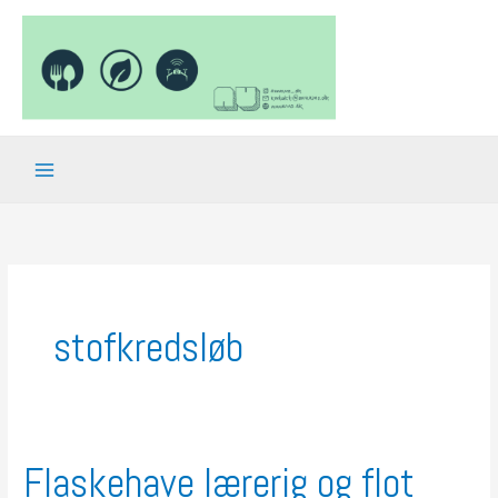
Gå
til
indholdet
stofkredsløb
Flaskehave lærerig og flot
Flaskehave
lærerig