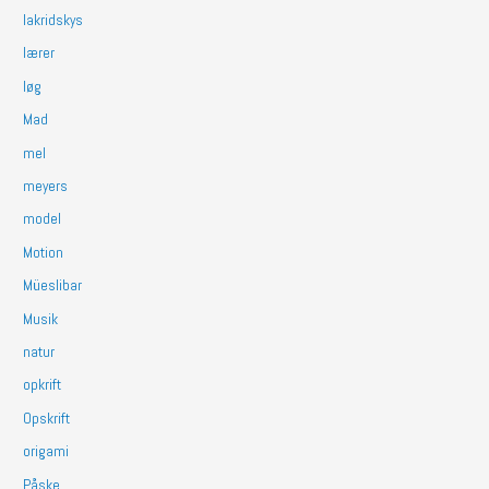
lakridskys
lærer
løg
Mad
mel
meyers
model
Motion
Müeslibar
Musik
natur
opkrift
Opskrift
origami
Påske