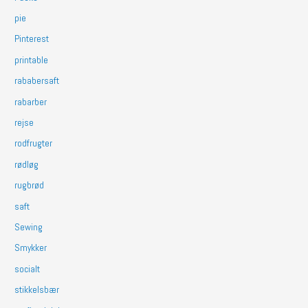
pie
Pinterest
printable
rababersaft
rabarber
rejse
rodfrugter
rødløg
rugbrød
saft
Sewing
Smykker
socialt
stikkelsbær