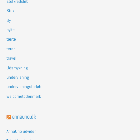
stofkredsløb
Strik
Sy
sylte
tærte
terapi
travel
Udsmykning
undervisning
undervisningsforløb
welcometodenmark
annauno.dk
AnnaUno udvider