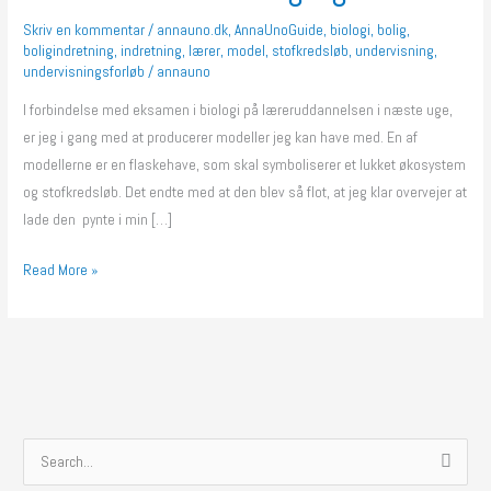
og
Skriv en kommentar
/
annauno.dk
,
AnnaUnoGuide
,
biologi
,
bolig
,
boligindretning
,
indretning
,
lærer
,
model
,
stofkredsløb
,
undervisning
,
flot
undervisningsforløb
/
annauno
I forbindelse med eksamen i biologi på læreruddannelsen i næste uge,
er jeg i gang med at producerer modeller jeg kan have med. En af
modellerne er en flaskehave, som skal symboliserer et lukket økosystem
og stofkredsløb. Det endte med at den blev så flot, at jeg klar overvejer at
lade den pynte i min […]
Read More »
S