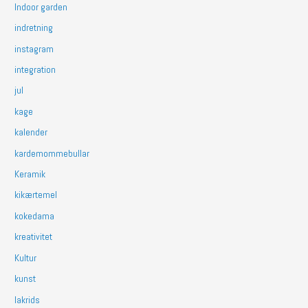
Indoor garden
indretning
instagram
integration
jul
kage
kalender
kardemommebullar
Keramik
kikærtemel
kokedama
kreativitet
Kultur
kunst
lakrids