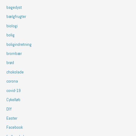
bagedyst
bælgfrugter
biologi
bolig
boligindretning
brombær
brød
chokolade
corona
covid-19
Cykelløb
DIY
Easter
Facebook