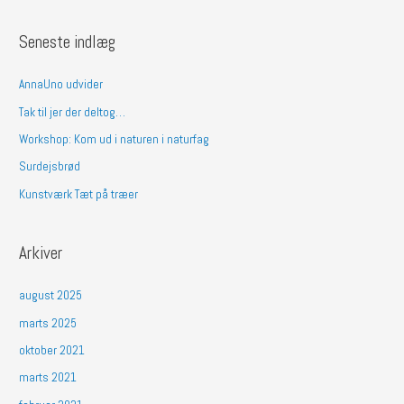
ø
g
Seneste indlæg
e
f
AnnaUno udvider
t
Tak til jer der deltog…
e
Workshop: Kom ud i naturen i naturfag
r
Surdejsbrød
:
Kunstværk Tæt på træer
Arkiver
august 2025
marts 2025
oktober 2021
marts 2021