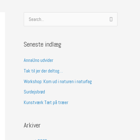
S
ø
g
Seneste indlæg
e
f
AnnaUno udvider
t
Tak til jer der deltog…
e
Workshop: Kom ud i naturen i naturfag
r
Surdejsbrød
:
Kunstværk Tæt på træer
Arkiver