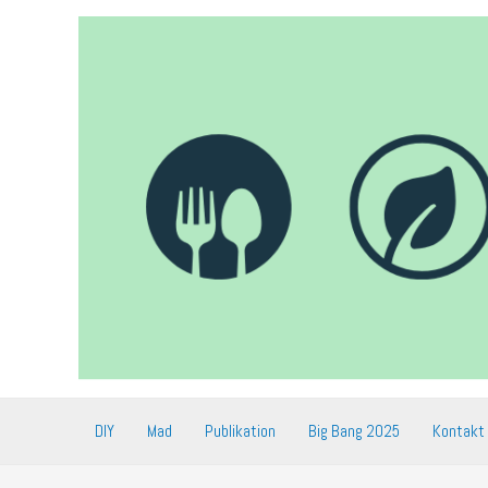
Gå
til
indholdet
DIY
Mad
Publikation
Big Bang 2025
Kontakt