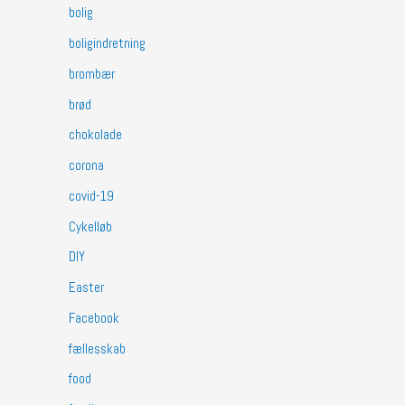
bolig
boligindretning
brombær
brød
chokolade
corona
covid-19
Cykelløb
DIY
Easter
Facebook
fællesskab
food