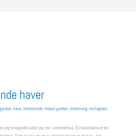
nde haver
garden
,
have
,
homemade
,
Indoor garden
,
indretning
,
instagram
,
mos jeg snuppede sidst jeg var i sommerhus. En kokodama er en
indelse. Dem jeg har lavet er udelukkede lavet af mos. Jeg