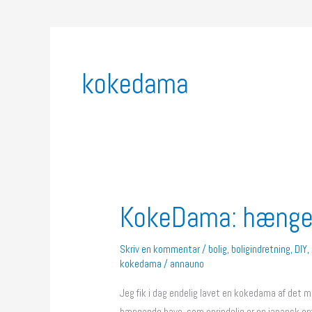
kokedama
KokeDama: hænge
KokeDama:
hængende
haver
Skriv en kommentar
/
bolig
,
boligindretning
,
DIY
,
kokedama
/
annauno
Jeg fik i dag endelig lavet en kokedama af det 
hængende have, som oprindelig er en japansk opf