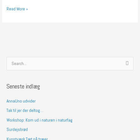
Read More »
S
ø
g
Seneste indlæg
e
f
AnnaUno udvider
t
Tak til jer der deltog…
e
Workshop: Kom ud i naturen i naturfag
r
Surdejsbrød
:
Kunstværk Tæt på træer