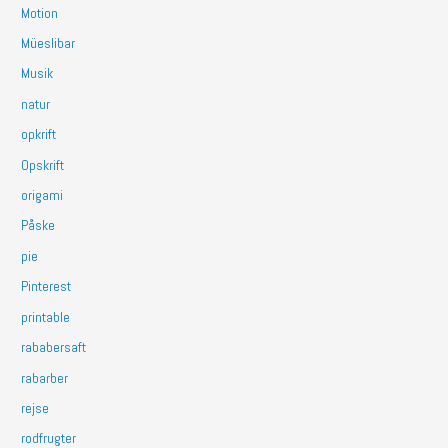
Motion
Müeslibar
Musik
natur
opkrift
Opskrift
origami
Påske
pie
Pinterest
printable
rababersaft
rabarber
rejse
rodfrugter