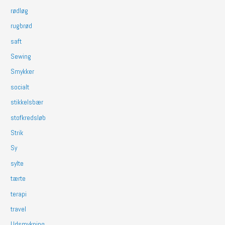
rødløg
rugbrød
saft
Sewing
Smykker
socialt
stikkelsbær
stofkredsløb
Strik
Sy
sylte
tærte
terapi
travel
Udsmykning