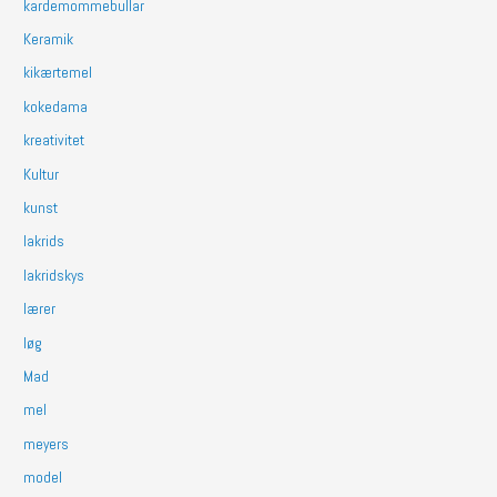
kardemommebullar
Keramik
kikærtemel
kokedama
kreativitet
Kultur
kunst
lakrids
lakridskys
lærer
løg
Mad
mel
meyers
model