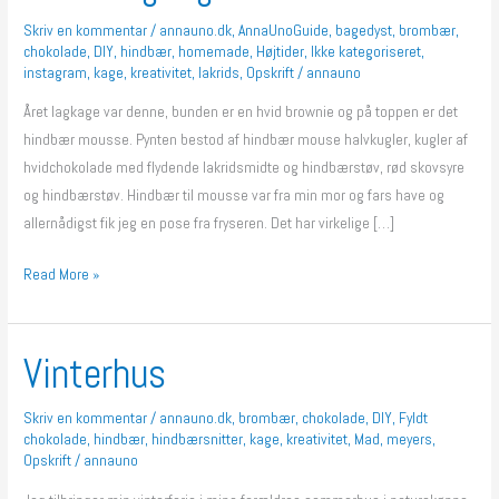
Skriv en kommentar
/
annauno.dk
,
AnnaUnoGuide
,
bagedyst
,
brombær
,
chokolade
,
DIY
,
hindbær
,
homemade
,
Højtider
,
Ikke kategoriseret
,
instagram
,
kage
,
kreativitet
,
lakrids
,
Opskrift
/
annauno
Året lagkage var denne, bunden er en hvid brownie og på toppen er det
hindbær mousse. Pynten bestod af hindbær mouse halvkugler, kugler af
hvidchokolade med flydende lakridsmidte og hindbærstøv, rød skovsyre
og hindbærstøv. Hindbær til mousse var fra min mor og fars have og
allernådigst fik jeg en pose fra fryseren. Det har virkelige […]
Read More »
Vinterhus
Vinterhus
Skriv en kommentar
/
annauno.dk
,
brombær
,
chokolade
,
DIY
,
Fyldt
chokolade
,
hindbær
,
hindbærsnitter
,
kage
,
kreativitet
,
Mad
,
meyers
,
Opskrift
/
annauno