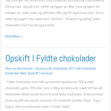
Jeg tilbringer min vinterferie i mine forældres sommerhus i naturskønne
Ordrup næs. Jeg går ture, sidder og kigger op rådyr, hare og egern der
hænger ud, nyder solen og stilheden. Men jeg får også lavet mad. Simre
retter og noget til den søde tand: Simreret – Kikærter og kylling Fyldte
chokolader med havsalt og karamel
Read More »
Opskift l Fyldte chokolader
Opskift
l
Fyldte
Skriv en kommentar
/
annauno.dk
,
chokolade
,
DIY
,
Fyldt chokolade
,
kreativitet
,
Mad
,
Opskrift
/
annauno
chokolader
Fyldte chokolader med salt og karamel Ingredienser 300 g mørk
chokolade, gerne 70% eller mere 1 dåse kondenseret mælk lidt havsalt
Redskaber Hårde plastik forme til små flydte chokolader. Et termometer
Gryde og skål der passer sammen (til vandbad) Spartler Skeer Dag 1
Kog en dåse kondenseret mælk i 3 timer. Hæld