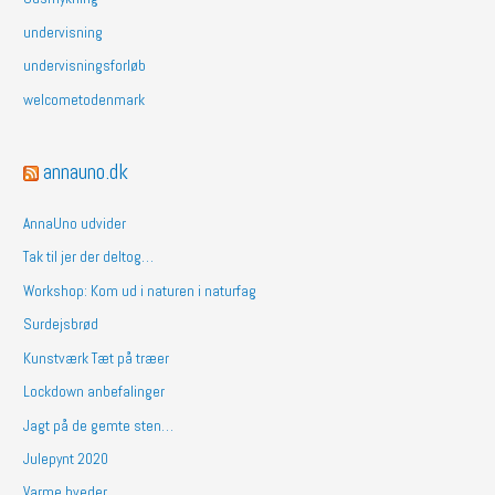
undervisning
undervisningsforløb
welcometodenmark
annauno.dk
AnnaUno udvider
Tak til jer der deltog…
Workshop: Kom ud i naturen i naturfag
Surdejsbrød
Kunstværk Tæt på træer
Lockdown anbefalinger
Jagt på de gemte sten…
Julepynt 2020
Varme hveder