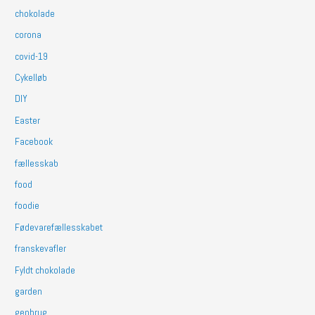
chokolade
corona
covid-19
Cykelløb
DIY
Easter
Facebook
fællesskab
food
foodie
Fødevarefællesskabet
franskevafler
Fyldt chokolade
garden
genbrug