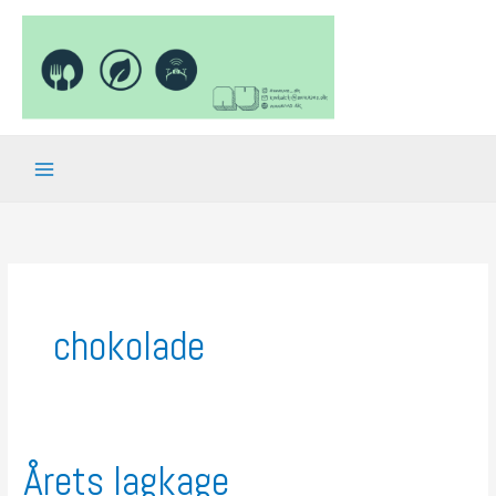
Gå
til
indholdet
chokolade
Årets lagkage
Årets
lagkage