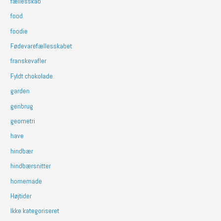
fællesskab
food
foodie
Fødevarefællesskabet
franskevafler
Fyldt chokolade
garden
genbrug
geometri
have
hindbær
hindbærsnitter
homemade
Højtider
Ikke kategoriseret