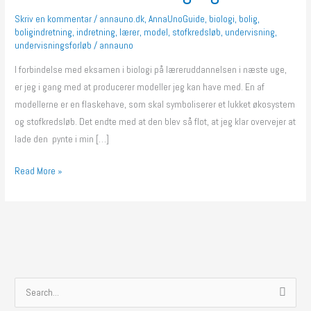
og
Skriv en kommentar
/
annauno.dk
,
AnnaUnoGuide
,
biologi
,
bolig
,
boligindretning
,
indretning
,
lærer
,
model
,
stofkredsløb
,
undervisning
,
flot
undervisningsforløb
/
annauno
I forbindelse med eksamen i biologi på læreruddannelsen i næste uge,
er jeg i gang med at producerer modeller jeg kan have med. En af
modellerne er en flaskehave, som skal symboliserer et lukket økosystem
og stofkredsløb. Det endte med at den blev så flot, at jeg klar overvejer at
lade den pynte i min […]
Read More »
S