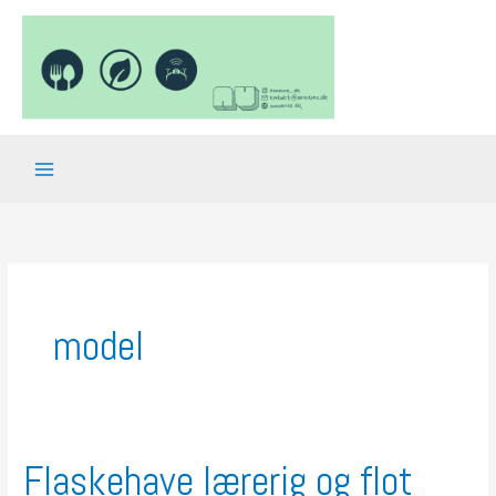
Gå
til
indholdet
model
Flaskehave lærerig og flot
Flaskehave
lærerig