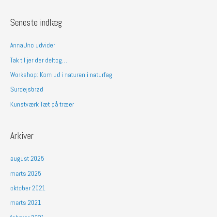
ø
g
Seneste indlæg
e
f
AnnaUno udvider
t
Tak til jer der deltog…
e
Workshop: Kom ud i naturen i naturfag
r
Surdejsbrød
:
Kunstværk Tæt på træer
Arkiver
august 2025
marts 2025
oktober 2021
marts 2021