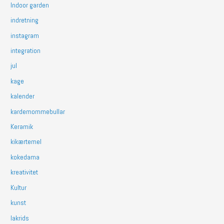
Indoor garden
indretning
instagram
integration
jul
kage
kalender
kardemommebullar
Keramik
kikærtemel
kokedama
kreativitet
Kultur
kunst
lakrids