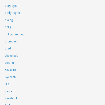
bagedyst
bælgfrugter
biologi
bolig
boligindretning
brombær
brød
chokolade
corona
covid-19
Cykelløb
DIY
Easter
Facebook