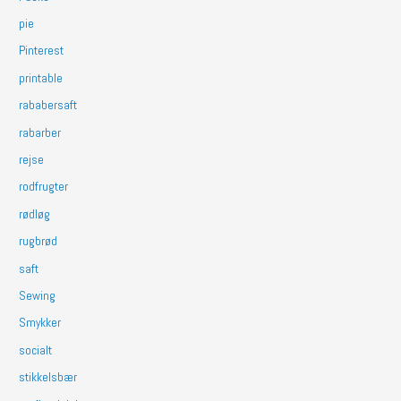
pie
Pinterest
printable
rababersaft
rabarber
rejse
rodfrugter
rødløg
rugbrød
saft
Sewing
Smykker
socialt
stikkelsbær