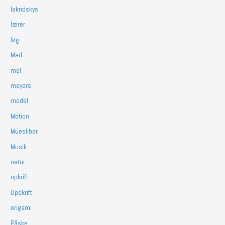
lakridskys
lærer
løg
Mad
mel
meyers
model
Motion
Müeslibar
Musik
natur
opkrift
Opskrift
origami
Påske