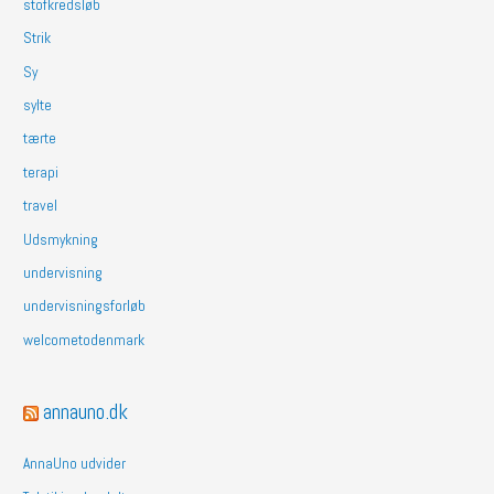
stofkredsløb
Strik
Sy
sylte
tærte
terapi
travel
Udsmykning
undervisning
undervisningsforløb
welcometodenmark
annauno.dk
AnnaUno udvider