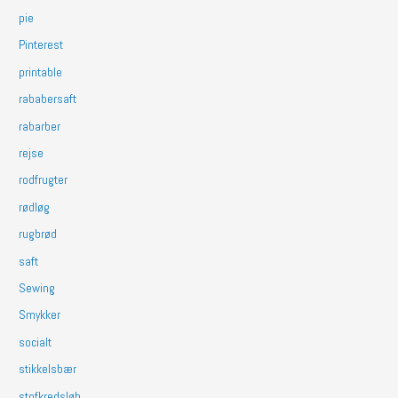
pie
Pinterest
printable
rababersaft
rabarber
rejse
rodfrugter
rødløg
rugbrød
saft
Sewing
Smykker
socialt
stikkelsbær
stofkredsløb