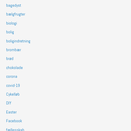
bagedyst
bælgfrugter
biologi
bolig
boligindretning
brombær
brød
chokolade
corona
covid-19
Cykelløb
DIY
Easter
Facebook
fællesskab