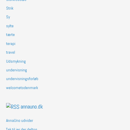
Strik
Sy
sylte
tærte
terapi
travel
Udsmykning
undervisning
undervisningsforløb
welcometodenmark
annauno.dk
AnnaUno udvider
Tak til jer der deltog…