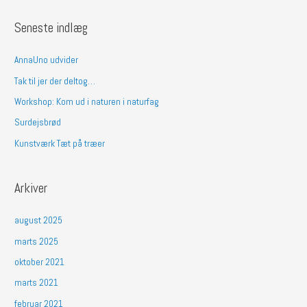
g
Seneste indlæg
e
f
AnnaUno udvider
t
Tak til jer der deltog…
e
Workshop: Kom ud i naturen i naturfag
r
Surdejsbrød
:
Kunstværk Tæt på træer
Arkiver
august 2025
marts 2025
oktober 2021
marts 2021
februar 2021