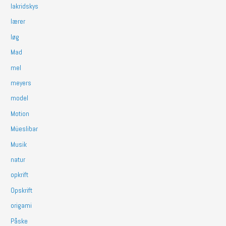
lakridskys
lærer
løg
Mad
mel
meyers
model
Motion
Müeslibar
Musik
natur
opkrift
Opskrift
origami
Påske