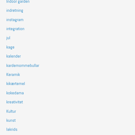
Indoor garden
indretning
instagram
integration
jul
kage
kalender
kardemommebullar
Keramik
kikærtemel
kokedama
kreativitet
Kultur
kunst
lakrids