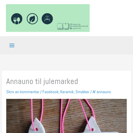
Gå
til
indholdet
Annauno til julemarked
Skriv en kommentar
/
Facebook
,
Keramik
,
Smykker
/ Af
annauno