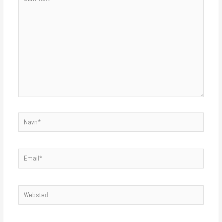
her..
Navn*
Email*
Websted