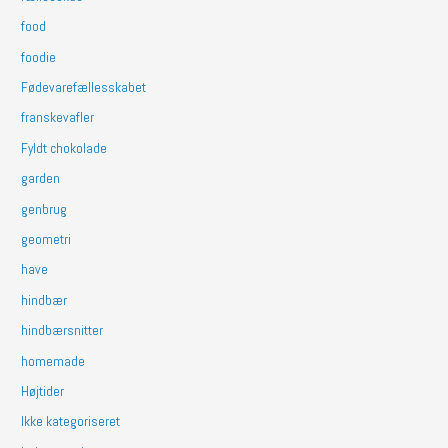
food
foodie
Fødevarefællesskabet
franskevafler
Fyldt chokolade
garden
genbrug
geometri
have
hindbær
hindbærsnitter
homemade
Højtider
Ikke kategoriseret