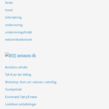
terapi
travel
Udsmykning
undervisning
undervisningsforløb
welcometodenmark
annauno.dk
AnnaUno udvider
Tak til jer der deltog…
Workshop: Kom ud i naturen i naturfag
Surdejsbrød
Kunstværk Tæt på træer
Lockdown anbefalinger