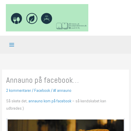
Gå
til
indholdet
Annauno på facebook…
2 kommentarer
/
Facebook
/ Af
annauno
Så skete det,
annauno kom på facebook
– så kendskabet kan
udbredes:)