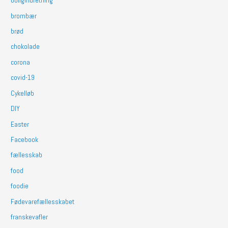
boligindretning
brombær
brød
chokolade
corona
covid-19
Cykelløb
DIY
Easter
Facebook
fællesskab
food
foodie
Fødevarefællesskabet
franskevafler