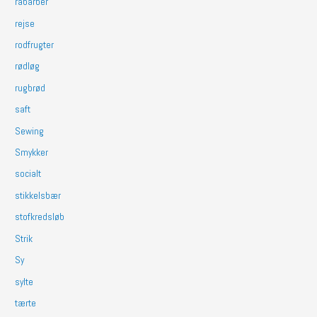
rabarber
rejse
rodfrugter
rødløg
rugbrød
saft
Sewing
Smykker
socialt
stikkelsbær
stofkredsløb
Strik
Sy
sylte
tærte