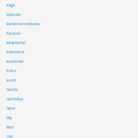
kage
kalender
kardemommebullar
Keramik
kikærtemel
kokedama
kreativitet
Kultur
kunst
lakrids
lakridskys
lærer
løg
Mad
mel