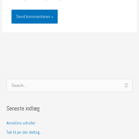
S
ø
g
Seneste indlæg
e
f
AnnaUno udvider
t
Tak til jer der deltog…
e