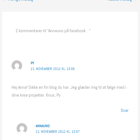
2 kommentarer til “Annauno på facebook…”
PY
21. NOVEMBER 2012 KL. 13:06
Hej Anna! Sikke en fin blog du har. Jeg glæder mig til at følge med i
dine krea-projekter. Knus, Py
Svar
ANNAUNO
21. NOVEMBER 2012 KL. 13:07