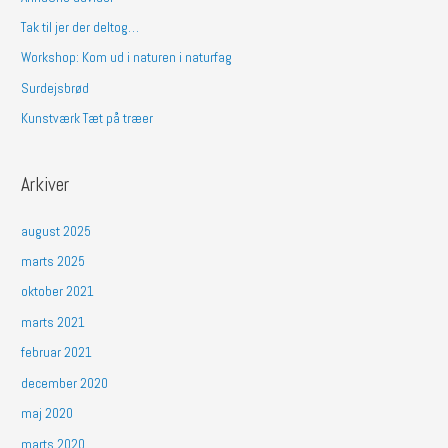
t
Tak til jer der deltog…
e
Workshop: Kom ud i naturen i naturfag
r
Surdejsbrød
:
Kunstværk Tæt på træer
Arkiver
august 2025
marts 2025
oktober 2021
marts 2021
februar 2021
december 2020
maj 2020
marts 2020