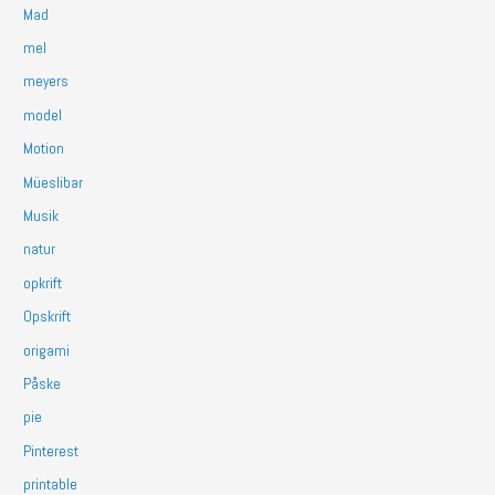
Mad
mel
meyers
model
Motion
Müeslibar
Musik
natur
opkrift
Opskrift
origami
Påske
pie
Pinterest
printable