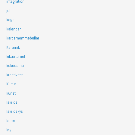
integration
jul
kage
kalender
kardemommebullar
Keramik
kikærtemel
kokedama
kreativitet
Kultur
kunst
lakrids
lakridskys
lærer
løg