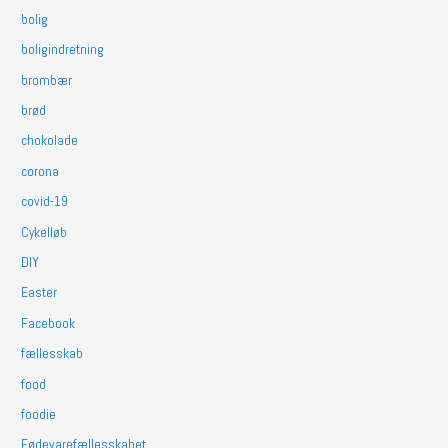
bolig
boligindretning
brombær
brød
chokolade
corona
covid-19
Cykelløb
DIY
Easter
Facebook
fællesskab
food
foodie
Fødevarefællesskabet