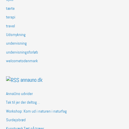
tærte
terapi
travel
Udsmykning
undervisning
undervisningsforløb
welcometodenmark
annauno.dk
AnnaUno udvider
Tak til jer der deltog…
Workshop: Kom ud i naturen i naturfag
Surdejsbrød
Kunstværk Tæt på træer