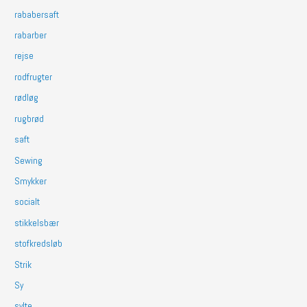
rababersaft
rabarber
rejse
rodfrugter
rødløg
rugbrød
saft
Sewing
Smykker
socialt
stikkelsbær
stofkredsløb
Strik
Sy
sylte