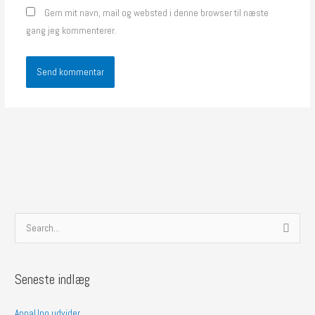
Gem mit navn, mail og websted i denne browser til næste
gang jeg kommenterer.
S
ø
g
Seneste indlæg
e
f
AnnaUno udvider