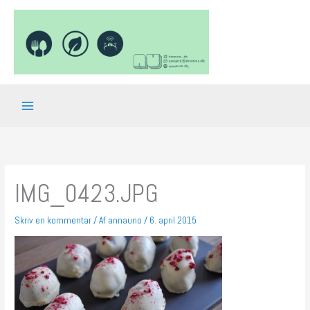
Gå
til
indholdet
IMG_0423.JPG
Skriv en kommentar
/ Af
annauno
/
6. april 2015