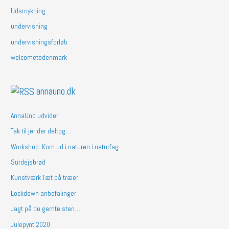
Udsmykning
undervisning
undervisningsforløb
welcometodenmark
annauno.dk
AnnaUno udvider
Tak til jer der deltog…
Workshop: Kom ud i naturen i naturfag
Surdejsbrød
Kunstværk Tæt på træer
Lockdown anbefalinger
Jagt på de gemte sten…
Julepynt 2020