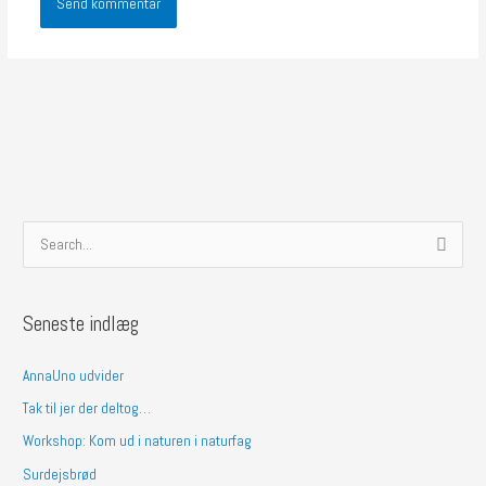
S
ø
g
Seneste indlæg
e
f
AnnaUno udvider
t
Tak til jer der deltog…
e
Workshop: Kom ud i naturen i naturfag
r
Surdejsbrød
: