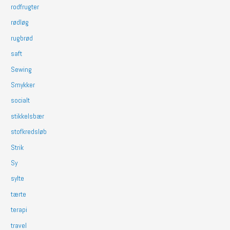
rodfrugter
rødløg
rugbrød
saft
Sewing
Smykker
socialt
stikkelsbær
stofkredsløb
Strik
Sy
sylte
tærte
terapi
travel