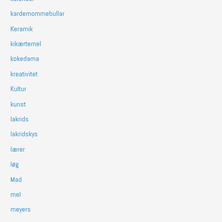
kardemommebullar
Keramik
kikærtemel
kokedama
kreativitet
Kultur
kunst
lakrids
lakridskys
lærer
løg
Mad
mel
meyers