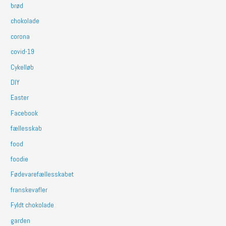
brød
chokolade
corona
covid-19
Cykelløb
DIY
Easter
Facebook
fællesskab
food
foodie
Fødevarefællesskabet
franskevafler
Fyldt chokolade
garden