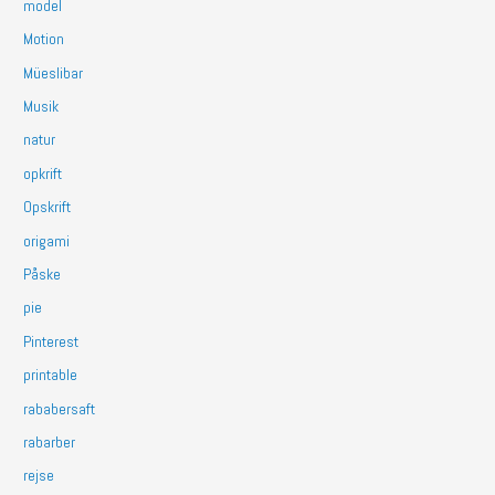
model
Motion
Müeslibar
Musik
natur
opkrift
Opskrift
origami
Påske
pie
Pinterest
printable
rababersaft
rabarber
rejse