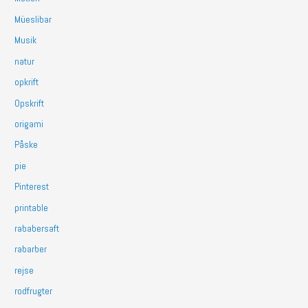
Müeslibar
Musik
natur
opkrift
Opskrift
origami
Påske
pie
Pinterest
printable
rababersaft
rabarber
rejse
rodfrugter