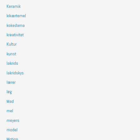
Keramik
kikærtemel
kokedama
kreativitet
Kultur
kunst
lakrids
lakridskys
lærer
løg
Mad
mel
meyers
model
Motion