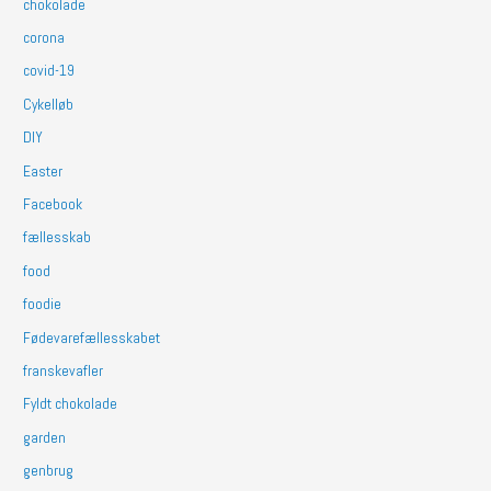
chokolade
corona
covid-19
Cykelløb
DIY
Easter
Facebook
fællesskab
food
foodie
Fødevarefællesskabet
franskevafler
Fyldt chokolade
garden
genbrug