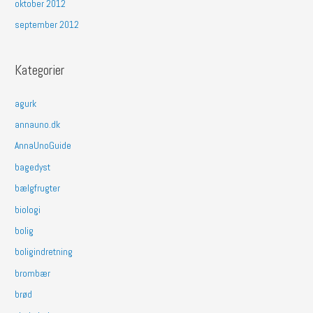
oktober 2012
september 2012
Kategorier
agurk
annauno.dk
AnnaUnoGuide
bagedyst
bælgfrugter
biologi
bolig
boligindretning
brombær
brød