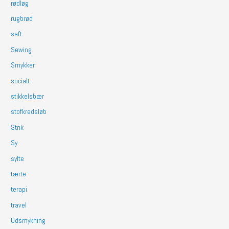
rødløg
rugbrød
saft
Sewing
Smykker
socialt
stikkelsbær
stofkredsløb
Strik
Sy
sylte
tærte
terapi
travel
Udsmykning