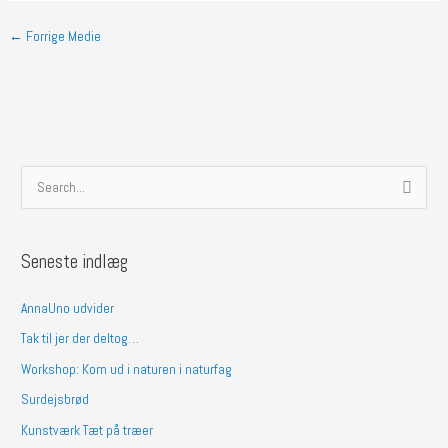
←
Forrige Medie
S
ø
g
Seneste indlæg
e
f
AnnaUno udvider
t
Tak til jer der deltog…
e
Workshop: Kom ud i naturen i naturfag
r
Surdejsbrød
:
Kunstværk Tæt på træer