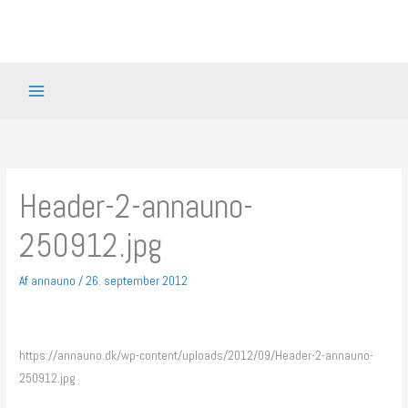
Gå
til
indholdet
Header-2-annauno-
250912.jpg
Af
annauno
/
26. september 2012
https://annauno.dk/wp-content/uploads/2012/09/Header-2-annauno-
250912.jpg