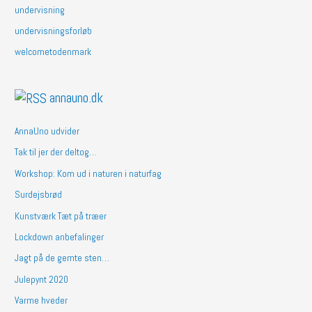
undervisning
undervisningsforløb
welcometodenmark
annauno.dk
AnnaUno udvider
Tak til jer der deltog…
Workshop: Kom ud i naturen i naturfag
Surdejsbrød
Kunstværk Tæt på træer
Lockdown anbefalinger
Jagt på de gemte sten…
Julepynt 2020
Varme hveder