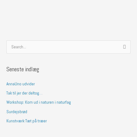
S
ø
g
Seneste indlæg
e
f
AnnaUno udvider
t
Tak til jer der deltog…
e
Workshop: Kom ud i naturen i naturfag
r
Surdejsbrød
:
Kunstværk Tæt på træer