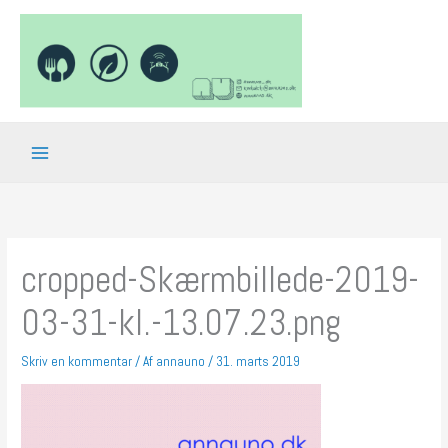
Gå
til
indholdet
cropped-Skærmbillede-2019-
03-31-kl.-13.07.23.png
Skriv en kommentar
/ Af
annauno
/
31. marts 2019