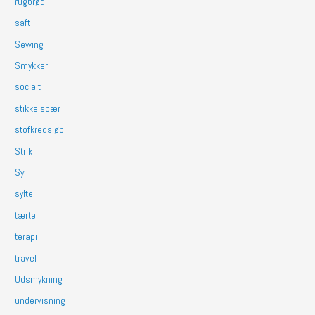
rugbrød
saft
Sewing
Smykker
socialt
stikkelsbær
stofkredsløb
Strik
Sy
sylte
tærte
terapi
travel
Udsmykning
undervisning