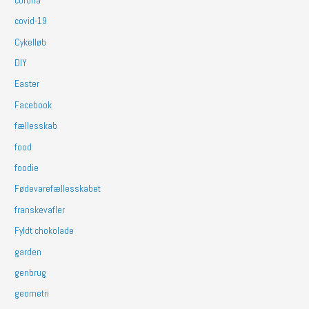
corona
covid-19
Cykelløb
DIY
Easter
Facebook
fællesskab
food
foodie
Fødevarefællesskabet
franskevafler
Fyldt chokolade
garden
genbrug
geometri