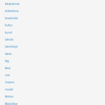
kikærtemel
kokedama
kreativitet
Kultur
kunst
lakrids
lakridskys
lærer
løg
Mad
mel
meyers
model
Motion
Müeslibar