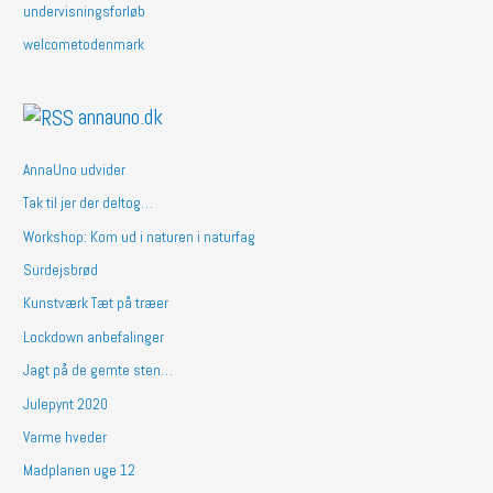
undervisningsforløb
welcometodenmark
annauno.dk
AnnaUno udvider
Tak til jer der deltog…
Workshop: Kom ud i naturen i naturfag
Surdejsbrød
Kunstværk Tæt på træer
Lockdown anbefalinger
Jagt på de gemte sten…
Julepynt 2020
Varme hveder
Madplanen uge 12