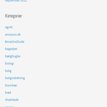
september 2012
Kategorier
agurk
annauno.dk
AnnaUnoGuide
bagedyst
bælgfrugter
biologi
bolig
boligindretning
brombær
brød
chokolade