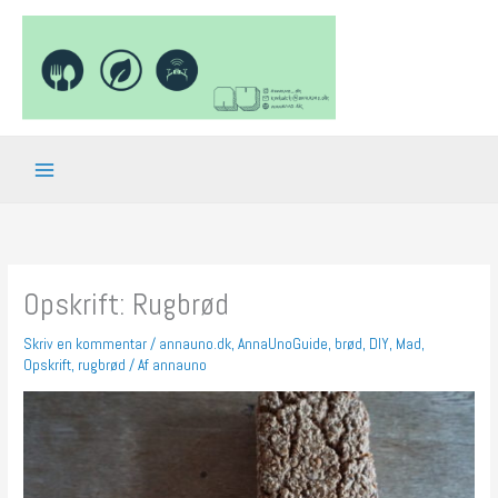
Gå
til
indholdet
Opskrift: Rugbrød
Skriv en kommentar
/
annauno.dk
,
AnnaUnoGuide
,
brød
,
DIY
,
Mad
,
Opskrift
,
rugbrød
/ Af
annauno