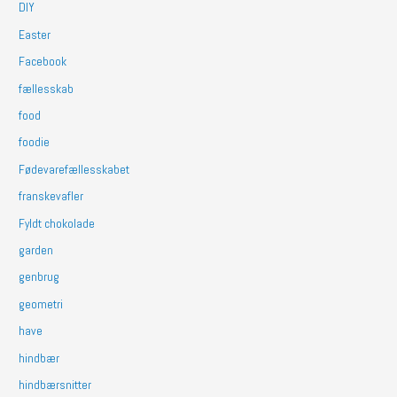
DIY
Easter
Facebook
fællesskab
food
foodie
Fødevarefællesskabet
franskevafler
Fyldt chokolade
garden
genbrug
geometri
have
hindbær
hindbærsnitter