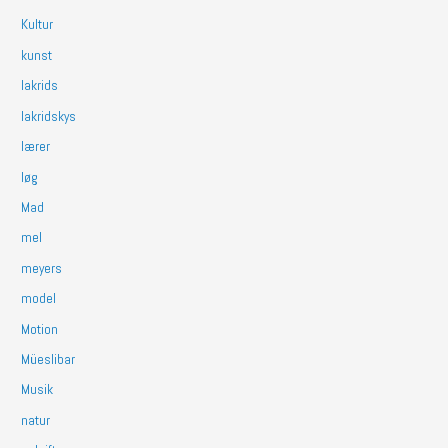
Kultur
kunst
lakrids
lakridskys
lærer
løg
Mad
mel
meyers
model
Motion
Müeslibar
Musik
natur