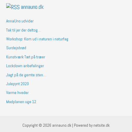
annauno.dk
AnnaUno udvider
Tak til jer der deltog…
Workshop: Kom ud i naturen i naturfag
Surdejsbrød
Kunstværk Tæt på træer
Lockdown anbefalinger
Jagt på de gemte sten…
Julepynt 2020
Varme hveder
Madplanen uge 12
Copyright © 2026 annauno.dk | Powered by netsite.dk