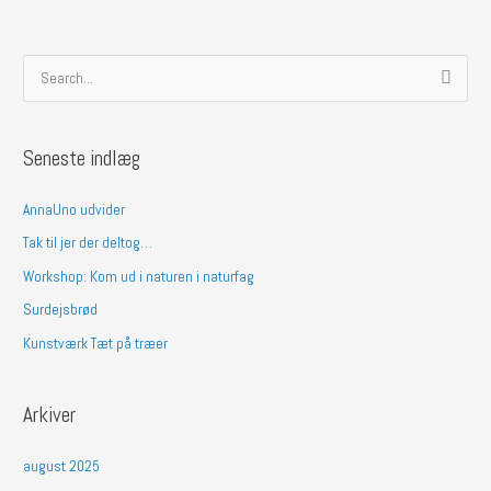
S
ø
g
Seneste indlæg
e
f
AnnaUno udvider
t
Tak til jer der deltog…
e
Workshop: Kom ud i naturen i naturfag
r
Surdejsbrød
:
Kunstværk Tæt på træer
Arkiver
august 2025