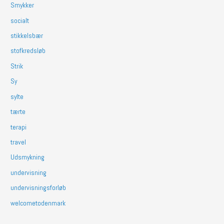
Smykker
socialt
stikkelsbær
stofkredsløb
Strik
Sy
sylte
tærte
terapi
travel
Udsmykning
undervisning
undervisningsforløb
welcometodenmark