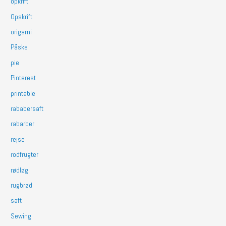
opkrift
Opskrift
origami
Påske
pie
Pinterest
printable
rababersaft
rabarber
rejse
rodfrugter
rødløg
rugbrød
saft
Sewing