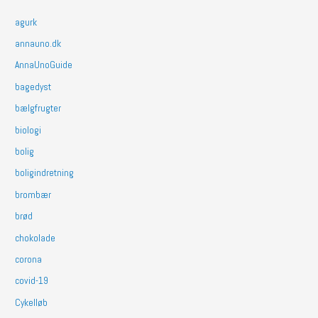
agurk
annauno.dk
AnnaUnoGuide
bagedyst
bælgfrugter
biologi
bolig
boligindretning
brombær
brød
chokolade
corona
covid-19
Cykelløb