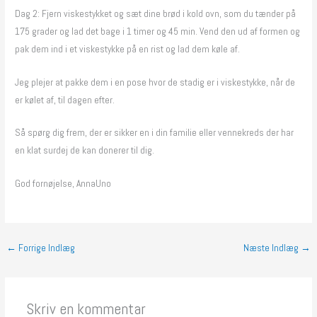
Dag 2: Fjern viskestykket og sæt dine brød i kold ovn, som du tænder på
175 grader og lad det bage i 1 timer og 45 min. Vend den ud af formen og
pak dem ind i et viskestykke på en rist og lad dem køle af.
Jeg plejer at pakke dem i en pose hvor de stadig er i viskestykke, når de
er kølet af, til dagen efter.
Så spørg dig frem, der er sikker en i din familie eller vennekreds der har
en klat surdej de kan donerer til dig.
God fornøjelse, AnnaUno
←
Forrige Indlæg
Næste Indlæg
→
Skriv en kommentar