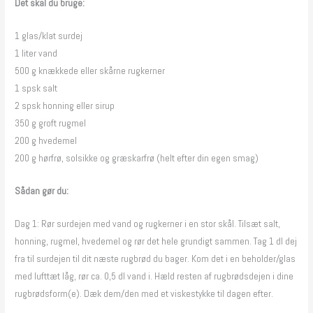
Det skal du bruge:
1 glas/klat surdej
1 liter vand
500 g knækkede eller skårne rugkerner
1 spsk salt
2 spsk honning eller sirup
350 g groft rugmel
200 g hvedemel
200 g hørfrø, solsikke og græskarfrø (helt efter din egen smag)
Sådan gør du:
Dag 1: Rør surdejen med vand og rugkerner i en stor skål. Tilsæt salt,
honning, rugmel, hvedemel og rør det hele grundigt sammen. Tag 1 dl dej
fra til surdejen til dit næste rugbrød du bager. Kom det i en beholder/glas
med lufttæt låg, rør ca. 0,5 dl vand i. Hæld resten af rugbrødsdejen i dine
rugbrødsform(e). Dæk dem/den med et viskestykke til dagen efter.