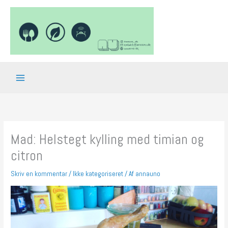
Gå
til
indholdet
Mad: Helstegt kylling med timian og
citron
Skriv en kommentar
/
Ikke kategoriseret
/ Af
annauno