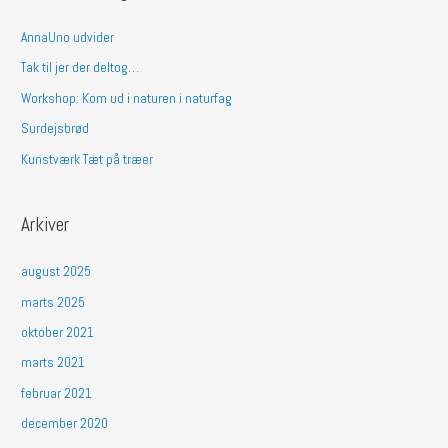
e
f
AnnaUno udvider
t
Tak til jer der deltog…
e
Workshop: Kom ud i naturen i naturfag
r
Surdejsbrød
:
Kunstværk Tæt på træer
Arkiver
august 2025
marts 2025
oktober 2021
marts 2021
februar 2021
december 2020