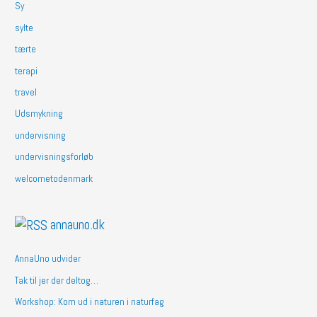
Sy
sylte
tærte
terapi
travel
Udsmykning
undervisning
undervisningsforløb
welcometodenmark
annauno.dk
AnnaUno udvider
Tak til jer der deltog…
Workshop: Kom ud i naturen i naturfag