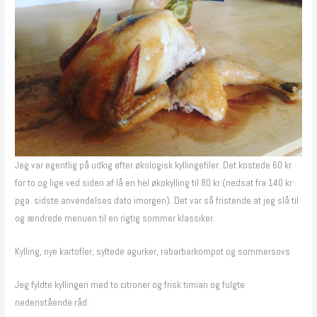
Jeg var egentlig på udkig efter økologisk kyllingefiler. Det kostede 60 kr
for to og lige ved siden af lå en hel økokylling til 80 kr (nedsat fra 140 kr
pga. sidste anvendelses dato imorgen). Det var så fristende at jeg slå til
og ændrede menuen til en rigtig sommer klassiker.
Kylling, nye kartofler, syltede agurker, rabarbarkompot og sommersovs
Jeg fyldte kyllingen med to citroner og frisk timian og fulgte
nedenstående råd: