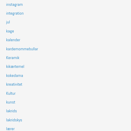
instagram
integration
jul
kage
kalender
kardemommebullar
Keramik
kikærtemel
kokedama
kreativitet
Kultur
kunst
lakrids
lakridskys
lærer