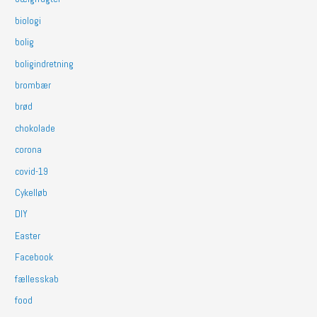
biologi
bolig
boligindretning
brombær
brød
chokolade
corona
covid-19
Cykelløb
DIY
Easter
Facebook
fællesskab
food