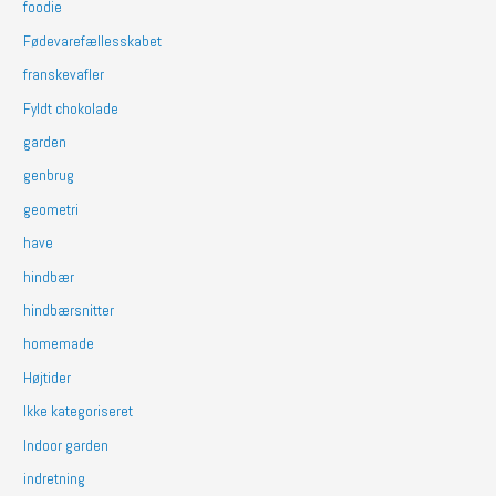
foodie
Fødevarefællesskabet
franskevafler
Fyldt chokolade
garden
genbrug
geometri
have
hindbær
hindbærsnitter
homemade
Højtider
Ikke kategoriseret
Indoor garden
indretning