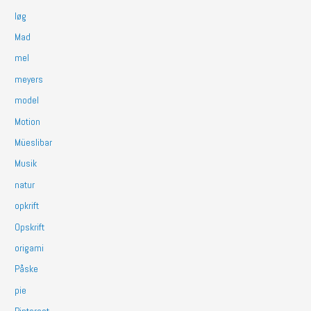
løg
Mad
mel
meyers
model
Motion
Müeslibar
Musik
natur
opkrift
Opskrift
origami
Påske
pie