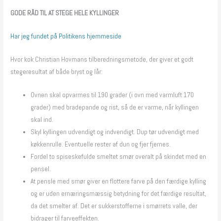
GODE RÅD TIL AT STEGE HELE KYLLINGER
Har jeg fundet på Politikens hjemmeside
Hvor kok Christian Hovmans tilberedningsmetode, der giver et godt
stegeresultat af både bryst og lår:
Ovnen skal opvarmes til 190 grader (i ovn med varmluft 170
grader) med bradepande og rist, så de er varme, når kyllingen
skal ind.
Skyl kyllingen udvendigt og indvendigt. Dup tør udvendigt med
køkkenrulle. Eventuelle rester af dun og fjer fjernes.
Fordel to spiseskefulde smeltet smør overalt på skindet med en
pensel.
At pensle med smør giver en flottere farve på den færdige kylling
og er uden ernæringsmæssig betydning for det færdige resultat,
da det smelter af. Det er sukkerstofferne i smørrets valle, der
bidrager til farveeffekten.