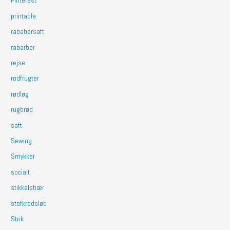
Pinterest
printable
rababersaft
rabarber
rejse
rodfrugter
rødløg
rugbrød
saft
Sewing
Smykker
socialt
stikkelsbær
stofkredsløb
Strik