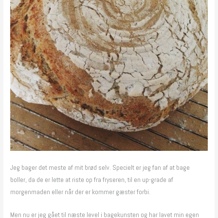
Jeg bager det meste af mit brød selv. Specielt er jeg fan af at bage
boller, da de er lette at riste op fra fryseren, til en up-grade af
morgenmaden eller når der er kommer gæster forbi.
Men nu er jeg gået til næste level i bagekunsten og har lavet min egen