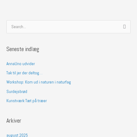
S
ø
g
Seneste indlæg
e
f
AnnaUno udvider
t
Tak til jer der deltog…
e
Workshop: Kom ud i naturen i naturfag
r
Surdejsbrød
:
Kunstværk Tæt på træer
Arkiver
august 2025