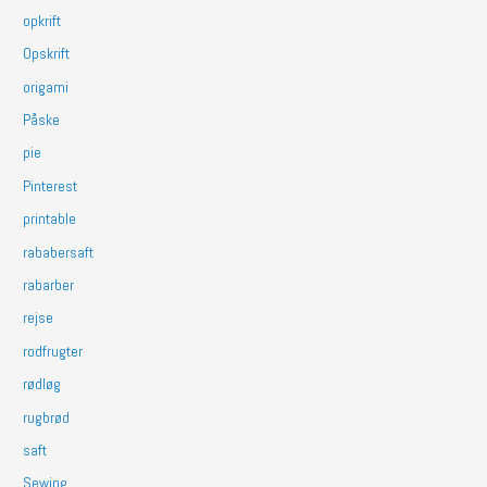
opkrift
Opskrift
origami
Påske
pie
Pinterest
printable
rababersaft
rabarber
rejse
rodfrugter
rødløg
rugbrød
saft
Sewing