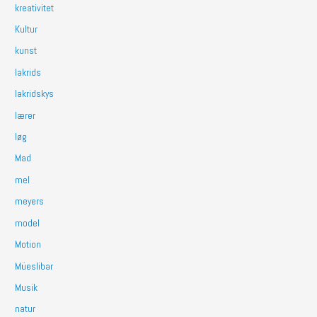
kreativitet
Kultur
kunst
lakrids
lakridskys
lærer
løg
Mad
mel
meyers
model
Motion
Müeslibar
Musik
natur