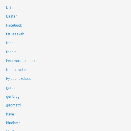
DIY
Easter
Facebook
fællesskab
food
foodie
Fødevarefællesskabet
franskevafler
Fyldt chokolade
garden
genbrug
geometri
have
hindbær