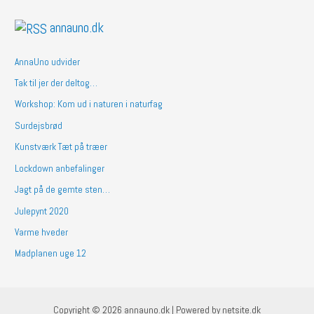
annauno.dk
AnnaUno udvider
Tak til jer der deltog…
Workshop: Kom ud i naturen i naturfag
Surdejsbrød
Kunstværk Tæt på træer
Lockdown anbefalinger
Jagt på de gemte sten…
Julepynt 2020
Varme hveder
Madplanen uge 12
Copyright © 2026 annauno.dk | Powered by netsite.dk