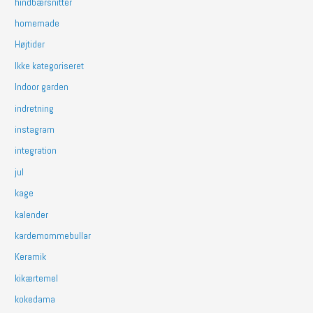
hindbærsnitter
homemade
Højtider
Ikke kategoriseret
Indoor garden
indretning
instagram
integration
jul
kage
kalender
kardemommebullar
Keramik
kikærtemel
kokedama