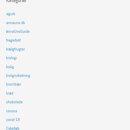
Kategorier
agurk
annauno.dk
AnnaUnoGuide
bagedyst
bælgfrugter
biologi
bolig
boligindretning
brombær
brød
chokolade
corona
covid-19
Cykelløb