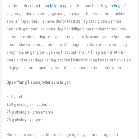
hvede-surdej efter
Claus Meyers
opskrift fra hans bog
“Meyers Bageri”
.
Jeg bruger den om smagsgiver og den har derfor ikke samme funktion
som en rugsurdej ville have, derfor tilsætter jeg stadig den samme
mængde gær som jeg plejer. Jeg har tidligere har problemer med min
hjemmelavede surdeje, der gik let mug i dem. Men indtilvidere har denne
surdej ikke været noget problem. Så længe den bliver rørt i hverdag og
brugt min. en gang om ugen og tilsat opfrisker. Når jeg har været væk
mere end et par dage har jeg sat den i køleskabet og kasseret halvdelen
når jeg er kommet hjem og erstattet til kasserede med opfriskeren.
Opskriften på surdej lyder som følger:
9 dl vand
150 g økologisk hvedemel
75 g økologisk grahamsmel
75 g økologisk rugmel
Rør i den hverdag i det første 12 dage og begynd for at bruge den