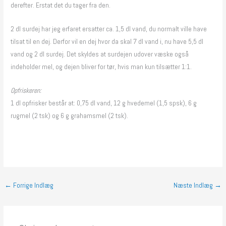
derefter. Erstat det du tager fra den.
2 dl surdej har jeg erfaret ersatter ca. 1,5 dl vand, du normalt ville have
tilsat til en dej. Derfor vil en dej hvor da skal 7 dl vand i, nu have 5,5 dl
vand og 2 dl surdej. Det skyldes at surdejen udover væske også
indeholder mel, og dejen bliver for tør, hvis man kun tilsætter 1:1.
Opfriskeren:
1 dl opfrisker består at: 0,75 dl vand, 12 g hvedemel (1,5 spsk), 6 g
rugmel (2 tsk) og 6 g grahamsmel (2 tsk).
←
Forrige Indlæg
Næste Indlæg
→