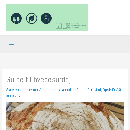
Gå
til
indholdet
Guide til hvedesurdej
Skriv en kommentar
/
annauno.dk
,
AnnaUnoGuide
,
DIY
,
Mad
,
Opskrift
/ Af
annauno