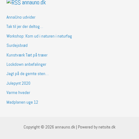
annauno.dk
AnnaUno udvider
Tak til jer der deltog…
Workshop: Kom ud i naturen i naturfag
Surdejsbrød
Kunstværk Tæt på træer
Lockdown anbefalinger
Jagt på de gemte sten…
Julepynt 2020
Varme hveder
Madplanen uge 12
Copyright © 2026 annauno.dk | Powered by netsite.dk