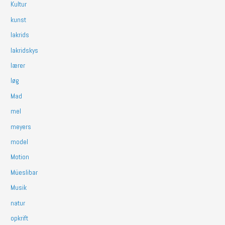
Kultur
kunst
lakrids
lakridskys
lærer
løg
Mad
mel
meyers
model
Motion
Müeslibar
Musik
natur
opkrift