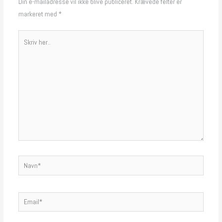
Din e-mailadresse vil ikke blive publiceret.
Krævede felter er
markeret med
*
Skriv
her..
Navn*
Email*