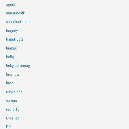
agurk
annauno.dk
AnnaUnoGuide
bagedyst
bælgfrugter
biologi
bolig
boligindretning
brombær
brød
chokolade
corona
covid-19
Cykelløb
DIY