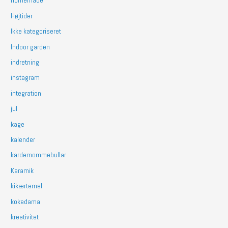
homemade
Højtider
Ikke kategoriseret
Indoor garden
indretning
instagram
integration
jul
kage
kalender
kardemommebullar
Keramik
kikærtemel
kokedama
kreativitet