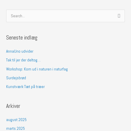
S
ø
g
Seneste indlæg
e
f
AnnaUno udvider
t
Tak til jer der deltog…
e
Workshop: Kom ud i naturen i naturfag
r
Surdejsbrød
:
Kunstværk Tæt på træer
Arkiver
august 2025
marts 2025